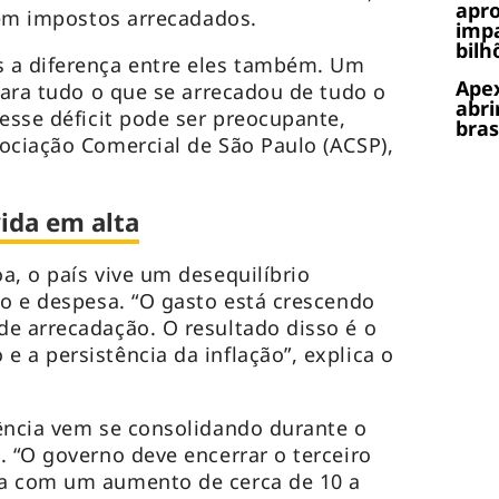
apr
s em impostos arrecadados.
impa
bilh
 a diferença entre eles também. Um
Apex
para tudo o que se arrecadou de tudo o
abri
 esse déficit pode ser preocupante,
bras
ociação Comercial de São Paulo (ACSP),
vida em alta
a, o país vive um desequilíbrio
ão e despesa. “O gasto está crescendo
e arrecadação. O resultado disso é o
 a persistência da inflação”, explica o
ência vem se consolidando durante o
. “O governo deve encerrar o terceiro
a com um aumento de cerca de 10 a