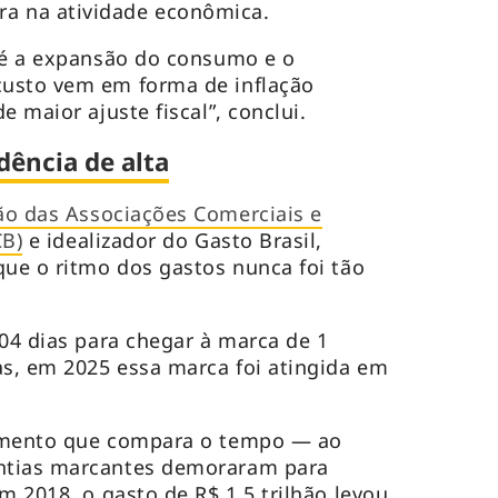
 na atividade econômica.
 é a expansão do consumo e o
usto vem em forma de inflação
e maior ajuste fiscal”, conclui.
dência de alta
o das Associações Comerciais e
CB)
e idealizador do Gasto Brasil,
que o ritmo dos gastos nunca foi tão
04 dias para chegar à marca de 1
as, em 2025 essa marca foi atingida em
amento que compara o tempo — ao
ntias marcantes demoraram para
m 2018, o gasto de R$ 1,5 trilhão levou