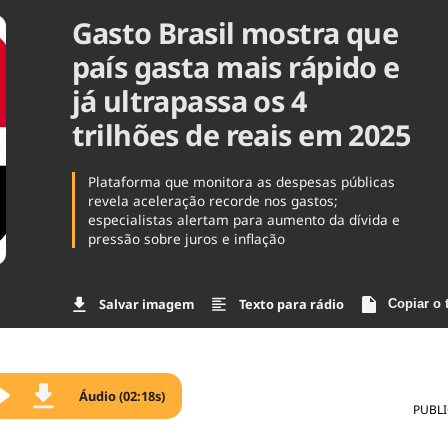
Gasto Brasil mostra que
Agronegóc
Brasil
país gasta mais rápido e
Brasil Mine
Ciência & 
já ultrapassa os 4
Cinema
trilhões de reais em 2025
Comporta
Plataforma que monitora as despesas públicas
revela aceleração recorde nos gastos;
especialistas alertam para aumento da dívida e
pressão sobre juros e inflação
Salvar imagem
Texto para rádio
Copiar o 
Áudio (02:18s)
PUBL