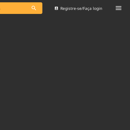
Registre-se/Faça login
s as notícias
Saneamento
s
Indicadores
 comunicador
Bioinsumos
ade Legal
Blog
Brasil Mineral
Quem somos
dentro do
Nacional e
Expediente
res.
Trabalhe no Brasil 61
Contato