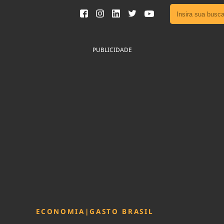
Ver toda
Podcast
PUBLICIDADE
Área do
Publicid
Fique por 
Congresso 
nossos líde
Acesse
ECONOMIA
|
GASTO BRASIL