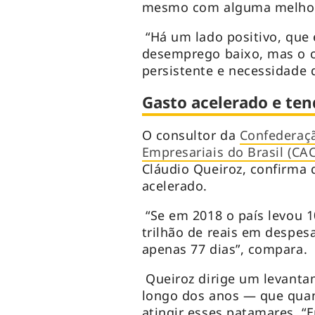
mesmo com alguma melhora
“Há um lado positivo, que
desemprego baixo, mas o c
persistente e necessidade d
Gasto acelerado e ten
O consultor da
Confederaçã
Empresariais do Brasil (CA
Cláudio Queiroz, confirma 
acelerado.
“Se em 2018 o país levou 1
trilhão de reais em despes
apenas 77 dias”, compara.
Queiroz dirige um levant
longo dos anos — que qua
atingir esses patamares. “E