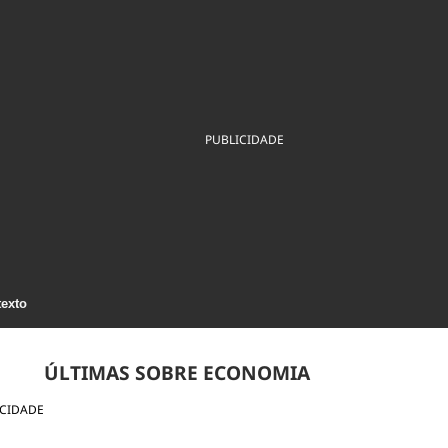
ios
Cultura
Podcast
Economia
Política
ral
Educação
Saúde
Tecnologia
Infraestrutura
Tempo
Internacional
mento
Meio Ambiente
PUBLICIDADE
texto
ÚLTIMAS SOBRE ECONOMIA
ICIDADE