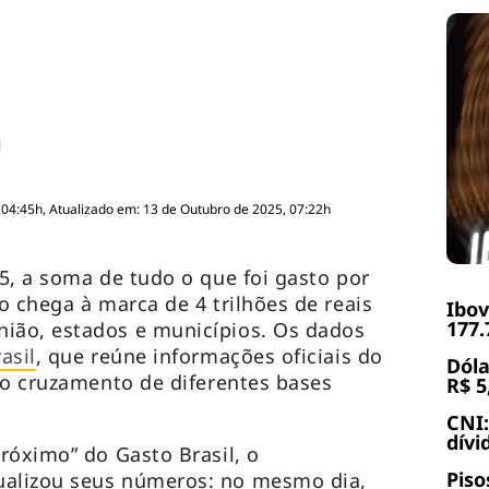
 04:45h, Atualizado em: 13 de Outubro de 2025, 07:22h
5, a soma de tudo o que foi gasto por
o chega à marca de 4 trilhões de reais
Ibov
177.
ão, estados e municípios. Os dados
asil
, que reúne informações oficiais do
Dóla
do cruzamento de diferentes bases
R$ 5
CNI:
dívi
róximo” do Gasto Brasil, o
Piso
alizou seus números: no mesmo dia,