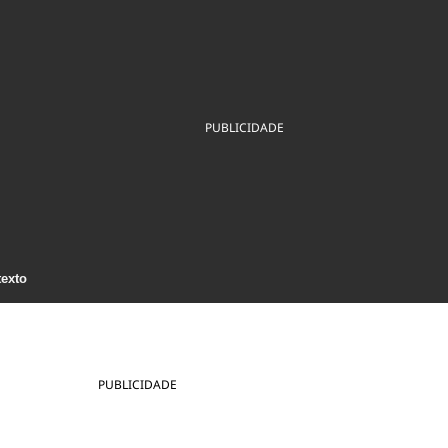
ios
Cultura
Podcast
Economia
Política
ral
Educação
Saúde
Tecnologia
Infraestrutura
Tempo
Internacional
mento
Meio Ambiente
PUBLICIDADE
texto
PUBLICIDADE