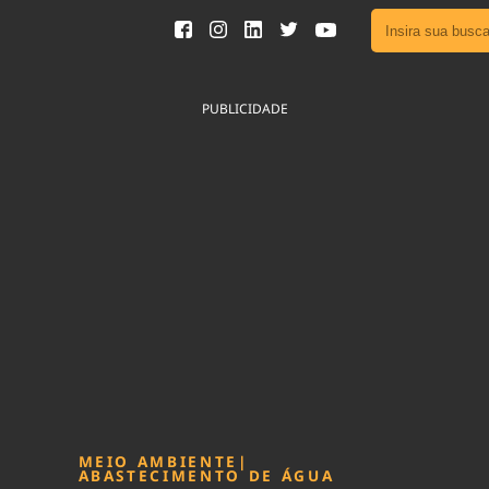
Ver toda
Podcast
PUBLICIDADE
Área do
Publicid
Fique por 
Congresso 
nossos líde
Acesse
MEIO AMBIENTE
|
ABASTECIMENTO DE ÁGUA