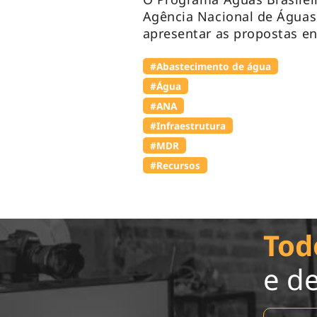
Agência Nacional de Águas
apresentar as propostas en
#Abastecimento de água
#Água
#ANA
#Infraestrutura
#MDR
#Recursos
Tod
e d