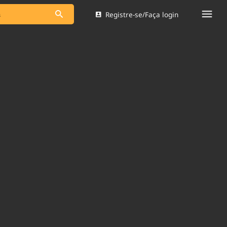
Registre-se/Faça login
s as notícias
Saneamento
s
Indicadores
 comunicador
Bioinsumos
ade Legal
Blog
Brasil Mineral
Quem somos
dentro do
Nacional e
Expediente
res.
Trabalhe no Brasil 61
Contato