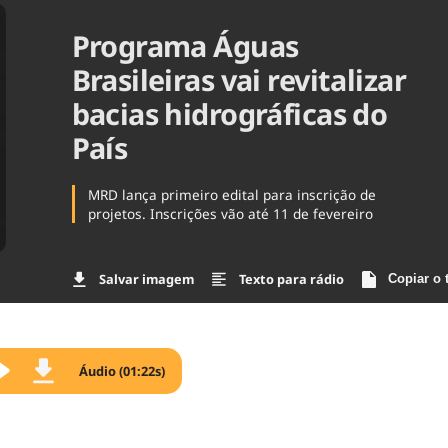
Agronegóc
Programa Águas
Brasil
Brasil Mine
Brasileiras vai revitalizar
Ciência & 
bacias hidrográficas do
Cinema
Comporta
País
MRD lança primeiro edital para inscrição de
projetos. Inscrições vão até 11 de fevereiro
Salvar imagem
Texto para rádio
Copiar o 
Áudio (01:22s)