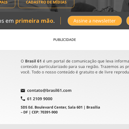
MAIS
CADASTRO DE MÍDIAS
dos em
primeira mão
.
Assine a newsletter
PUBLICIDADE
O
Brasil 61
é um portal de comunicação que leva informaç
conteúdo particularizado para sua região. Trazemos as pr
você. Todo o nosso conteúdo é gratuito e de livre reprod
contato@brasil61.com
61 2109 9000
SDS Ed. Boulevard Center, Sala 601 | Brasília
– DF | CEP: 70391-900