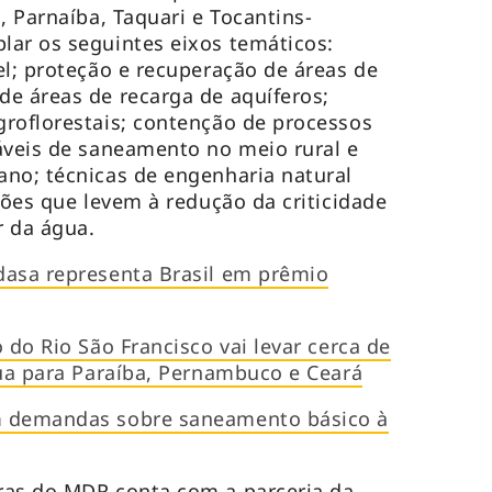
, Parnaíba, Taquari e Tocantins-
lar os seguintes eixos temáticos:
el; proteção e recuperação de áreas de
e áreas de recarga de aquíferos;
roflorestais; contenção de processos
áveis de saneamento no meio rural e
no; técnicas de engenharia natural
ções que levem à redução da criticidade
r da água.
dasa representa Brasil em prêmio
 do Rio São Francisco vai levar cerca de
gua para Paraíba, Pernambuco e Ceará
m demandas sobre saneamento básico à
ras do MDR conta com a parceria da