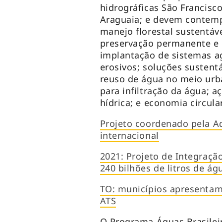
hidrográficas São Francisco
Araguaia; e devem contemp
manejo florestal sustentáv
preservação permanente e d
implantação de sistemas ag
erosivos; soluções sustent
reuso de água no meio urba
para infiltração da água; a
hídrica; e economia circula
Projeto coordenado pela A
internacional
2021: Projeto de Integração
240 bilhões de litros de á
TO: municípios apresenta
ATS
O Programa Águas Brasilei