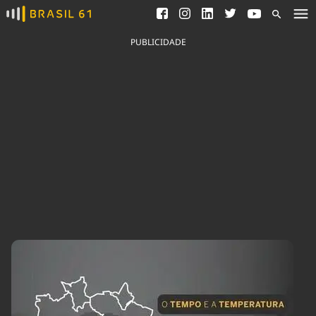
Ver todas as notícias
Saneamento
Podcasts
Indicadores
PUBLICIDADE
Área do comunicador
Bioinsumos
Publicidade Legal
Blog
Brasil Mineral
Fique por dentro do
Congresso Nacional e
Quem somos
nossos líderes.
Expediente
Acesse
Trabalhe no Brasil 61
Contato
Agronegócios
Comportamento
Meio Ambiente
Brasil
Cultura
Podcast
Brasil Mineral
Economia
Política
Ciência &
Educação
Saúde