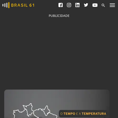
Ver todas as notícias
Saneamento
Podcasts
Indicadores
PUBLICIDADE
Área do comunicador
Bioinsumos
Publicidade Legal
Blog
Brasil Mineral
Fique por dentro do
Congresso Nacional e
Quem somos
nossos líderes.
Expediente
Acesse
Trabalhe no Brasil 61
Contato
Agronegócios
Comportamento
Meio Ambiente
Brasil
Cultura
Podcast
Brasil Mineral
Economia
Política
Ciência &
Educação
Saúde