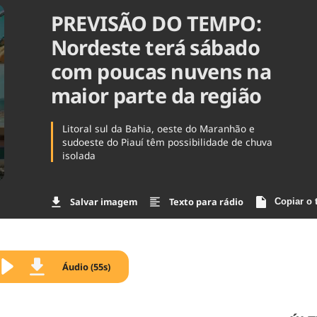
PREVISÃO DO TEMPO:
Agronegóc
Brasil
Nordeste terá sábado
Brasil Mine
Ciência & 
com poucas nuvens na
Cinema
maior parte da região
Comporta
Litoral sul da Bahia, oeste do Maranhão e
sudoeste do Piauí têm possibilidade de chuva
isolada
Salvar imagem
Texto para rádio
Copiar o 
Áudio (55s)