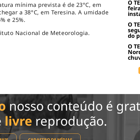
O T
ratura mínima prevista é de 23°C, em
feir
chegar a 38°C, em Teresina. A umidade
inst
95% e 25%.
O T
seg
tituto Nacional de Meteorologia.
do p
O TE
Nor
chuv
o
nosso conteúdo é grat
e
livre
reprodução.
MAIS
CADASTRO DE MÍDIAS