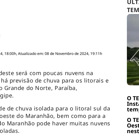
ÚLT
TE
4, 18:00h, Atualizado em: 08 de Novembro de 2024, 19:11h
rdeste será com poucas nuvens na
há previsão de chuva para os litorais e
io Grande do Norte, Paraíba,
gipe.
O T
Inst
de de chuva isolada para o litoral sul da
temp
e oeste do Maranhão, bem como para a
O T
ul do Maranhão pode haver muitas nuvens
Oest
oladas.
nest