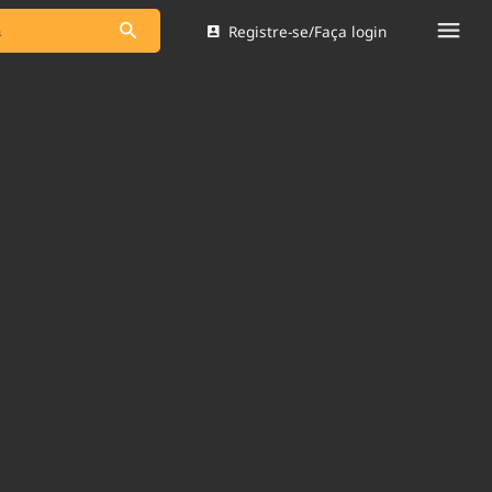
Registre-se/Faça login
s as notícias
Saneamento
s
Indicadores
 comunicador
Bioinsumos
ade Legal
Blog
Brasil Mineral
Quem somos
dentro do
Nacional e
Expediente
res.
Trabalhe no Brasil 61
Contato