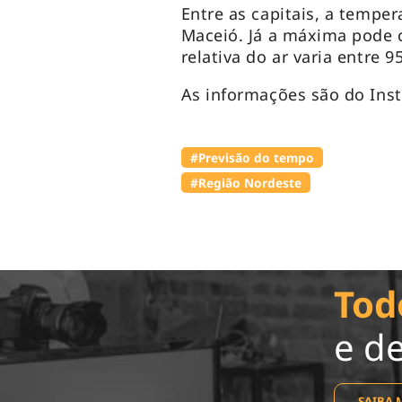
Entre as capitais, a tempe
Maceió. Já a máxima pode 
relativa do ar varia entre 
As informações são do Ins
#Previsão do tempo
#Região Nordeste
Tod
e d
SAIBA 