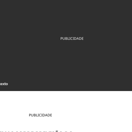
ios
Cultura
Podcast
Economia
Política
ral
Educação
Saúde
Tecnologia
Infraestrutura
Tempo
Internacional
mento
Meio Ambiente
PUBLICIDADE
texto
PUBLICIDADE