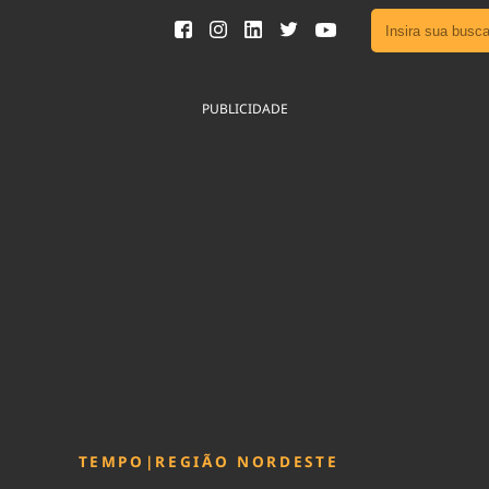
Ver toda
Podcast
PUBLICIDADE
Área do
Publicid
Fique por 
Congresso 
nossos líde
Acesse
TEMPO
|
REGIÃO NORDESTE