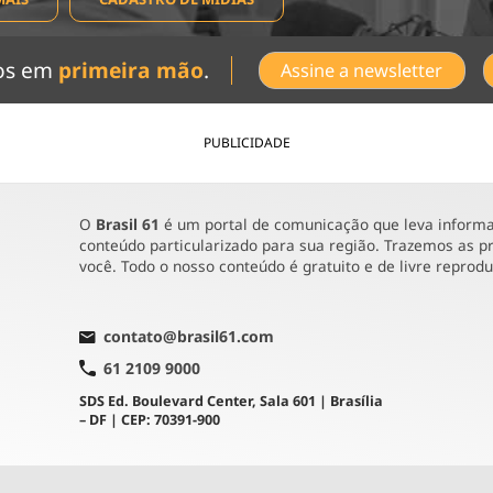
dos em
primeira mão
.
Assine a newsletter
PUBLICIDADE
O
Brasil 61
é um portal de comunicação que leva informaç
conteúdo particularizado para sua região. Trazemos as pr
você. Todo o nosso conteúdo é gratuito e de livre reprod
contato@brasil61.com
61 2109 9000
SDS Ed. Boulevard Center, Sala 601 | Brasília
– DF | CEP: 70391-900