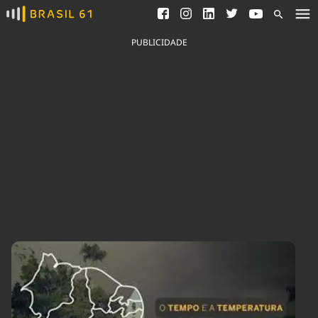
Ver todas as notícias
Saneamento
Podcasts
Indicadores
PUBLICIDADE
Área do comunicador
Bioinsumos
Publicidade Legal
Blog
Brasil Mineral
Fique por dentro do
Congresso Nacional e
Quem somos
nossos líderes.
Expediente
Acesse
Trabalhe no Brasil 61
Contato
Agronegócios
Comportamento
Meio Ambiente
Brasil
Cultura
Podcast
Brasil Mineral
Economia
Política
Ciência &
Educação
Saúde