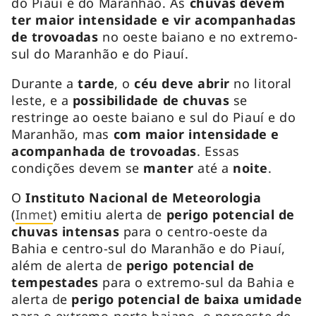
do Piauí e do Maranhão. As
chuvas devem
ter maior intensidade e vir acompanhadas
de trovoadas
no oeste baiano e no extremo-
sul do Maranhão e do Piauí.
Durante a
tarde
, o
céu deve abrir
no litoral
leste, e a
possibilidade de chuvas
se
restringe ao oeste baiano e sul do Piauí e do
Maranhão, mas
com maior intensidade e
acompanhada de trovoadas
. Essas
condições devem se
manter
até a
noite
.
O
Instituto Nacional de Meteorologia
(
Inmet
) emitiu alerta de
perigo potencial de
chuvas intensas
para o centro-oeste da
Bahia e centro-sul do Maranhão e do Piauí,
além de alerta de
perigo potencial de
tempestades
para o extremo-sul da Bahia e
alerta de
perigo potencial de baixa umidade
para o extremo-norte baiano, o noroeste de