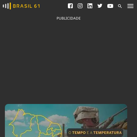
Ver todas as notícias
Saneamento
Podcasts
Indicadores
PUBLICIDADE
Área do comunicador
Bioinsumos
Publicidade Legal
Blog
Brasil Mineral
Fique por dentro do
Congresso Nacional e
Quem somos
nossos líderes.
Expediente
Acesse
Trabalhe no Brasil 61
Contato
Agronegócios
Comportamento
Meio Ambiente
Brasil
Cultura
Podcast
Brasil Mineral
Economia
Política
Ciência &
Educação
Saúde