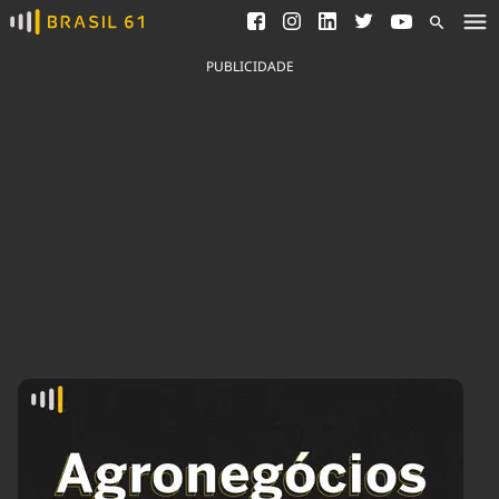
Ver todas as notícias
Saneamento
Podcasts
Indicadores
PUBLICIDADE
Área do comunicador
Bioinsumos
Publicidade Legal
Blog
Brasil Mineral
Fique por dentro do
Congresso Nacional e
Quem somos
nossos líderes.
Expediente
Acesse
Trabalhe no Brasil 61
Contato
Agronegócios
Comportamento
Meio Ambiente
Brasil
Cultura
Podcast
Brasil Mineral
Economia
Política
Ciência &
Educação
Saúde