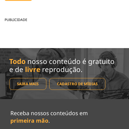
PUBLICIDADE
Todo
nosso conteúdo é gratuito
e de
livre
reprodução.
SAIBA MAIS
CADASTRO DE MÍDIAS
Receba nossos conteúdos em
primeira mão
.