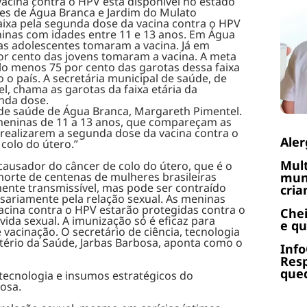
acina contra o HPV está disponível no estado
ses de Água Branca e Jardim do Mulato
ixa pela segunda dose da vacina contra o HPV
inas com idades entre 11 e 13 anos. Em Água
as adolescentes tomaram a vacina. Já em
or cento das jovens tomaram a vacina. A meta
lo menos 75 por cento das garotas dessa faixa
o país. A secretária municipal de saúde, de
, chama as garotas da faixa etária da
nda dose.
 de saúde de Água Branca, Margareth Pimentel.
 meninas de 11 a 13 anos, que compareçam as
realizarem a segunda dose da vacina contra o
Aler
colo do útero.”
Mult
 causador do câncer de colo do útero, que é o
orte de centenas de mulheres brasileiras
muni
mente transmissível, mas pode ser contraído
cria
ssariamente pela relação sexual. As meninas
cina contra o HPV estarão protegidas contra o
Chei
vida sexual. A imunização só é eficaz para
e q
vacinação. O secretário de ciência, tecnologia
tério da Saúde, Jarbas Barbosa, aponta como o
Info
Res
qued
, tecnologia e insumos estratégicos do
osa.