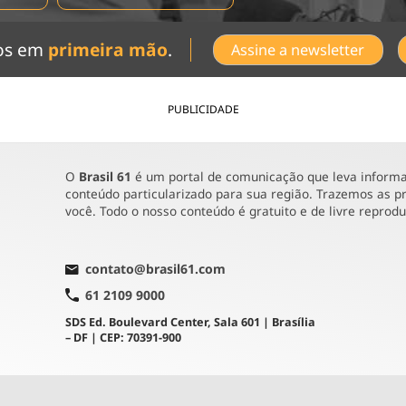
dos em
primeira mão
.
Assine a newsletter
PUBLICIDADE
O
Brasil 61
é um portal de comunicação que leva informaç
conteúdo particularizado para sua região. Trazemos as pr
você. Todo o nosso conteúdo é gratuito e de livre reprod
contato@brasil61.com
61 2109 9000
SDS Ed. Boulevard Center, Sala 601 | Brasília
– DF | CEP: 70391-900