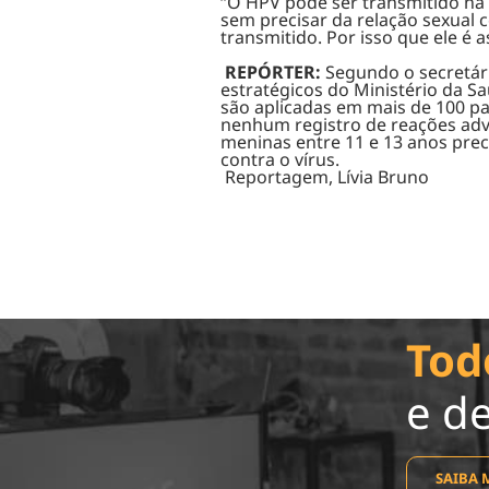
“O HPV pode ser transmitido na 
sem precisar da relação sexual 
transmitido. Por isso que ele é 
REPÓRTER:
Segundo o secretári
estratégicos do Ministério da Sa
são aplicadas em mais de 100 p
nenhum registro de reações adve
meninas entre 11 e 13 anos prec
contra o vírus.
Reportagem, Lívia Bruno
Tod
e d
SAIBA 