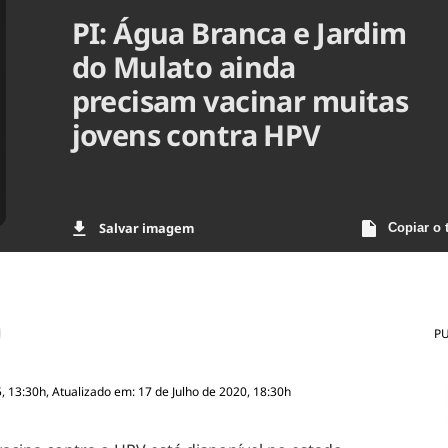
PI: Água Branca e Jardim
Agronegóc
Brasil
do Mulato ainda
Brasil Mine
Ciência & 
precisam vacinar muitas
Cinema
jovens contra HPV
Comporta
Salvar imagem
Copiar o 
P
, 13:30h, Atualizado em: 17 de Julho de 2020, 18:30h