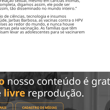
relação sexual, mesmo em carícias íntimas,
completa, digamos assim, ele pode ser
assim, tão disseminado no mundo inteiro.”
o de ciências, tecnologia e insumos
úde, Jarbas Barbosa, as vacinas contra o HPV
aíses ao redor do mundo, e nunca houve
rsas pela vacinação. As famílias que têm
isam levar as adolescentes para se vacinarem
o
nosso conteúdo é grat
e
livre
reprodução.
MAIS
CADASTRO DE MÍDIAS