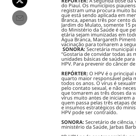
REPÓRTER:
A segunda dose da v
do Piauí. Os municípios piauien
registram uma procura muito ba
que está sendo aplicada em men
Branca, apenas três por cento d
Jardim do Mulato, somente 15 p
do Ministério da Saúde é que pe
etária sejam imunizadas em todo 
Água Branca, Margareth Pimentel
vacinação para tomarem a segu
SONORA:
Secretária municipal
“Gostaria de convidar todas as
unidades básicas de saúde para 
HPV. Para prevenir do câncer de 
REPÓRTER:
O HPV
é o principal
quarto maior responsável pela m
todos os anos. O vírus é sexual
pelo contato sexual, e não nece
que tomarem as três doses da va
vírus muito antes de iniciarem a 
quem passa pelas três etapas de 
e insumos estratégicos do minis
HPV pode ser contraído.
SONORA:
Secretário de ciência
ministério da Saúde, Jarbas Barb