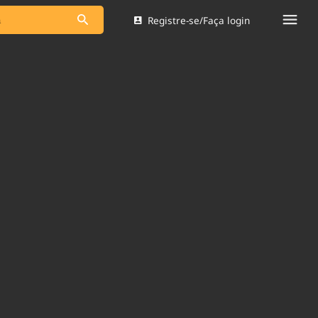
Registre-se/Faça login
s as notícias
Saneamento
s
Indicadores
 comunicador
Bioinsumos
ade Legal
Blog
Brasil Mineral
Quem somos
dentro do
Nacional e
Expediente
res.
Trabalhe no Brasil 61
Contato