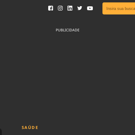
Ver toda
Podcast
PUBLICIDADE
Área do
Publicid
Fique por 
Congresso 
nossos líde
Acesse
SAÚDE