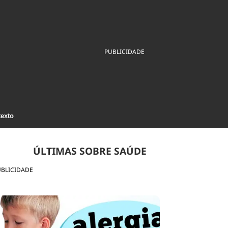
ios
Cultura
Podcast
Economia
Política
ral
Educação
Saúde
Tecnologia
Infraestrutura
Tempo
PUBLICIDADE
Internacional
mento
Meio Ambiente
texto
ÚLTIMAS SOBRE SAÚDE
UBLICIDADE