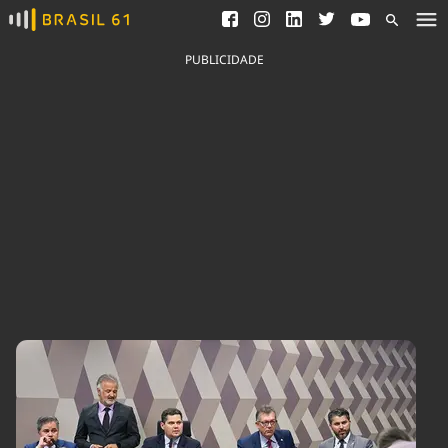
Ver todas as notícias
Saneamento
Podcasts
Indicadores
PUBLICIDADE
Área do comunicador
Bioinsumos
Publicidade Legal
Blog
Brasil Mineral
Fique por dentro do
Congresso Nacional e
Quem somos
nossos líderes.
Expediente
Acesse
Trabalhe no Brasil 61
Contato
Agronegócios
Comportamento
Meio Ambiente
Brasil
Cultura
Podcast
Brasil Mineral
Economia
Política
Ciência &
Educação
Saúde