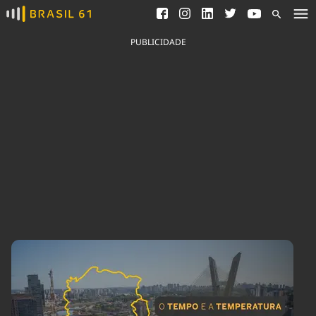
Ver todas as notícias
Saneamento
Podcasts
Indicadores
PUBLICIDADE
Área do comunicador
Bioinsumos
Publicidade Legal
Blog
Brasil Mineral
Fique por dentro do
Congresso Nacional e
Quem somos
nossos líderes.
Expediente
Acesse
Trabalhe no Brasil 61
Contato
Agronegócios
Comportamento
Meio Ambiente
Brasil
Cultura
Podcast
Brasil Mineral
Economia
Política
Ciência &
Educação
Saúde