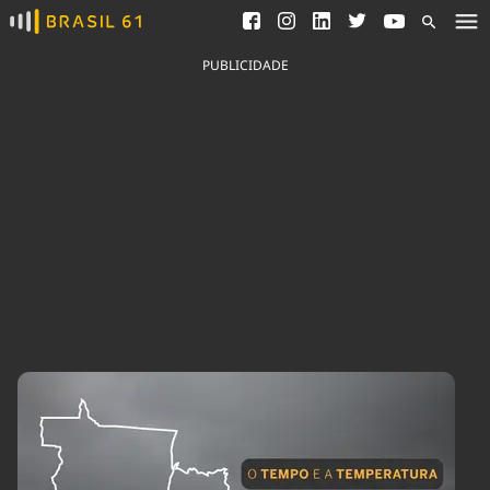
Ver todas as notícias
Saneamento
Podcasts
Indicadores
PUBLICIDADE
Área do comunicador
Bioinsumos
Publicidade Legal
Blog
Brasil Mineral
Fique por dentro do
Congresso Nacional e
Quem somos
nossos líderes.
Expediente
Acesse
Trabalhe no Brasil 61
Contato
Agronegócios
Comportamento
Meio Ambiente
Brasil
Cultura
Podcast
Brasil Mineral
Economia
Política
Ciência &
Educação
Saúde