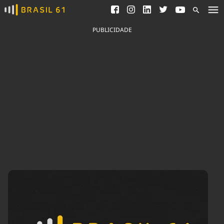
Ver todas as notícias
Saneamento
Podcasts
Indicadores
PUBLICIDADE
Área do comunicador
Bioinsumos
Publicidade Legal
Blog
Brasil Mineral
Fique por dentro do
Congresso Nacional e
Quem somos
nossos líderes.
Expediente
Acesse
Trabalhe no Brasil 61
Contato
Agronegócios
Comportamento
Meio Ambiente
Brasil
Cultura
Podcast
Brasil Mineral
Economia
Política
Ciência &
Educação
Saúde