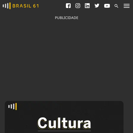
Ver todas as notícias
Saneamento
Podcasts
Indicadores
PUBLICIDADE
Área do comunicador
Bioinsumos
Publicidade Legal
Blog
Brasil Mineral
Fique por dentro do
Congresso Nacional e
Quem somos
nossos líderes.
Expediente
Acesse
Trabalhe no Brasil 61
Contato
Agronegócios
Comportamento
Meio Ambiente
Brasil
Cultura
Podcast
Brasil Mineral
Economia
Política
Ciência &
Educação
Saúde