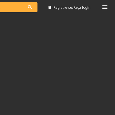
Registre-se/Faça login
s as notícias
Saneamento
s
Indicadores
 comunicador
Bioinsumos
ade Legal
Blog
Brasil Mineral
Quem somos
dentro do
Nacional e
Expediente
res.
Trabalhe no Brasil 61
Contato