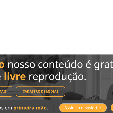
o
nosso conteúdo é grat
e
livre
reprodução.
MAIS
CADASTRO DE MÍDIAS
dos em
primeira mão
.
Assine a newsletter