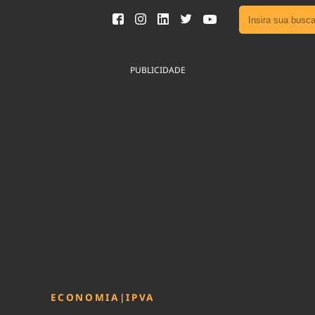
Ver toda
Podcast
PUBLICIDADE
Área do
Publicid
Fique por 
Congresso 
nossos líde
Acesse
ECONOMIA
|
IPVA