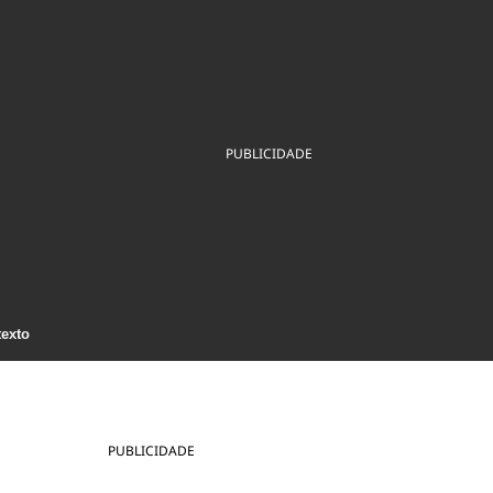
ios
Cultura
Podcast
Economia
Política
ral
Educação
Saúde
Tecnologia
Infraestrutura
Tempo
Internacional
mento
Meio Ambiente
PUBLICIDADE
texto
PUBLICIDADE