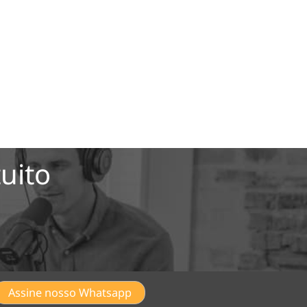
uito
Assine nosso Whatsapp