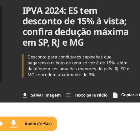
IPVA 2024: ES tem
Agronegóc
Brasil
desconto de 15% à vista;
Brasil Mine
Ciência & 
confira dedução máxima
Cinema
em SP, RJ e MG
Comporta
Desconto para condutores capixabas que
pagarem o tributo de uma só vez é de 15%, além
da alíquota ser uma das menores do país. RJ, SP e
MG concedem abatimento de 3%
Salvar imagem
Texto para rádio
Copiar o 
Áudio (01:54s)