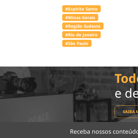
#Espírito Santo
#Minas Gerais
#Região Sudeste
#Rio de Janeiro
#São Paulo
Tod
e d
SAIBA 
Receba nossos conteú