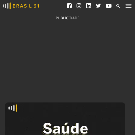
Ver todas as notícias
Saneamento
Podcasts
Indicadores
PUBLICIDADE
Área do comunicador
Bioinsumos
Publicidade Legal
Blog
Brasil Mineral
Fique por dentro do
Congresso Nacional e
Quem somos
nossos líderes.
Expediente
Acesse
Trabalhe no Brasil 61
Contato
Agronegócios
Comportamento
Meio Ambiente
Brasil
Cultura
Podcast
Brasil Mineral
Economia
Política
Ciência &
Educação
Saúde