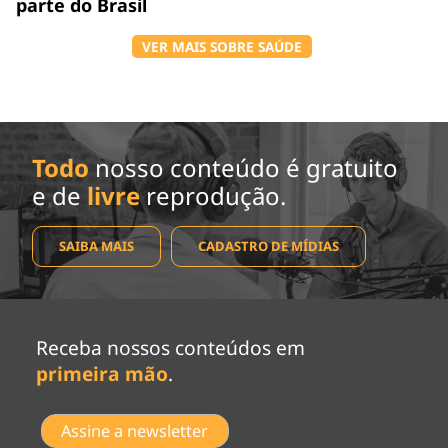
parte do Brasil
VER MAIS SOBRE SAÚDE
Todo
nosso conteúdo é gratuito
e de
livre
reprodução.
SAIBA MAIS
CADASTRO DE MÍDIAS
Receba nossos conteúdos em
primeira mão
.
Assine a newsletter