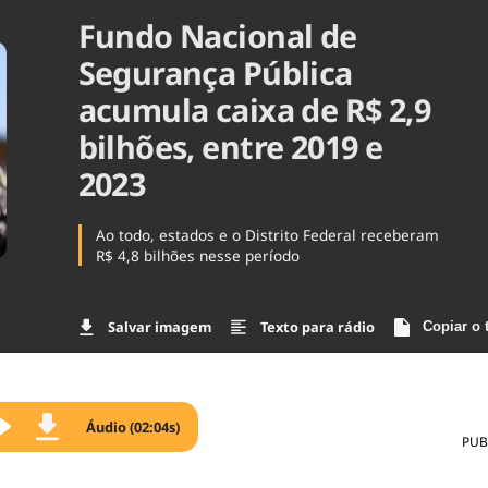
Fundo Nacional de
Agronegóc
Brasil
Segurança Pública
Brasil Mine
Ciência & 
acumula caixa de R$ 2,9
Cinema
bilhões, entre 2019 e
Comporta
2023
Ao todo, estados e o Distrito Federal receberam
R$ 4,8 bilhões nesse período
Salvar imagem
Texto para rádio
Copiar o 
Áudio (02:04s)
PUB