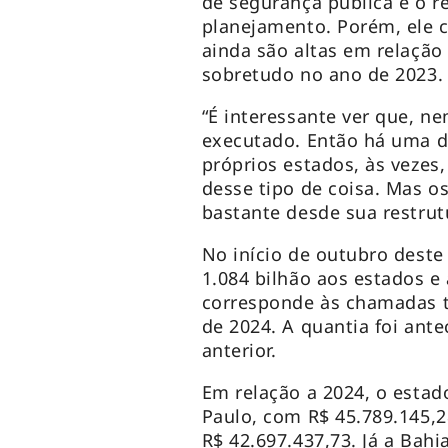
de segurança pública e o r
planejamento. Porém, ele 
ainda são altas em relação
sobretudo no ano de 2023.
“É interessante ver que, n
executado. Então há uma d
próprios estados, às vezes
desse tipo de coisa. Mas 
bastante desde sua restrut
No início de outubro dest
1.084 bilhão aos estados e 
corresponde às chamadas t
de 2024. A quantia foi ant
anterior.
Em relação a 2024, o estad
Paulo, com R$ 45.789.145,
R$ 42.697.437,73. Já a Bah