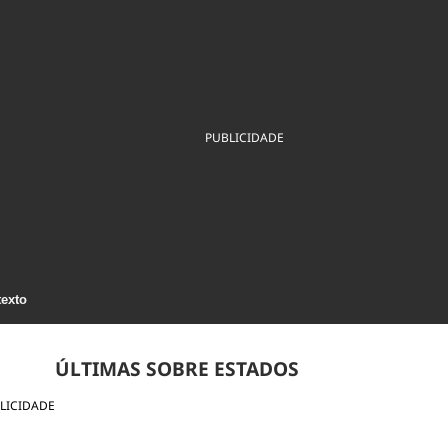
ios
Cultura
Podcast
Economia
Política
ral
Educação
Saúde
Tecnologia
Infraestrutura
Tempo
Internacional
mento
Meio Ambiente
PUBLICIDADE
texto
ÚLTIMAS SOBRE ESTADOS
LICIDADE