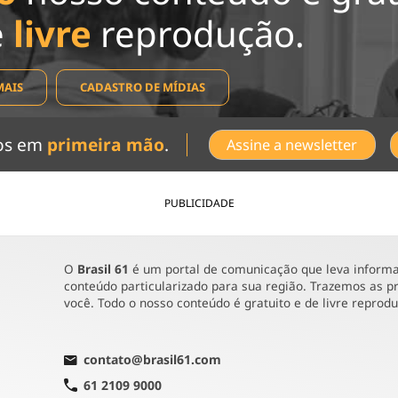
e
livre
reprodução.
MAIS
CADASTRO DE MÍDIAS
dos em
primeira mão
.
Assine a newsletter
PUBLICIDADE
O
Brasil 61
é um portal de comunicação que leva informaç
conteúdo particularizado para sua região. Trazemos as pr
você. Todo o nosso conteúdo é gratuito e de livre reprod
contato@brasil61.com
61 2109 9000