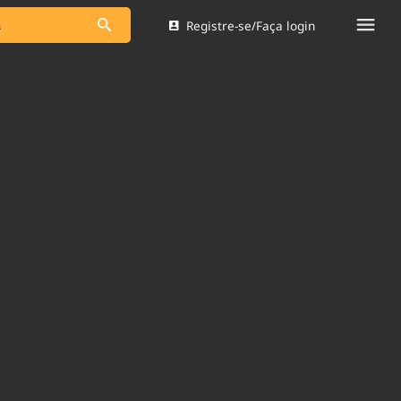
Registre-se/Faça login
s as notícias
Saneamento
s
Indicadores
 comunicador
Bioinsumos
ade Legal
Blog
Brasil Mineral
Quem somos
dentro do
Nacional e
Expediente
res.
Trabalhe no Brasil 61
Contato