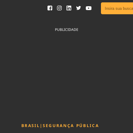
Ver toda
Podcast
PUBLICIDADE
Área do
Publicid
Fique por 
Congresso 
nossos líde
Acesse
BRASIL
|
SEGURANÇA PÚBLICA