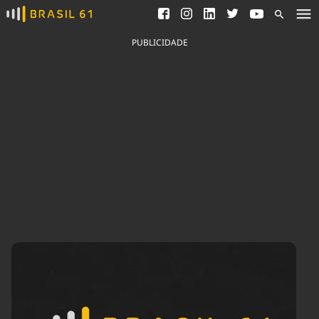
Ver todas as notícias
Saneamento
Podcasts
Indicadores
PUBLICIDADE
Área do comunicador
Bioinsumos
Publicidade Legal
Blog
Brasil Mineral
Fique por dentro do
Congresso Nacional e
Quem somos
nossos líderes.
Expediente
Acesse
Trabalhe no Brasil 61
Contato
Agronegócios
Comportamento
Meio Ambiente
Brasil
Cultura
Podcast
Brasil Mineral
Economia
Política
Ciência &
Educação
Saúde