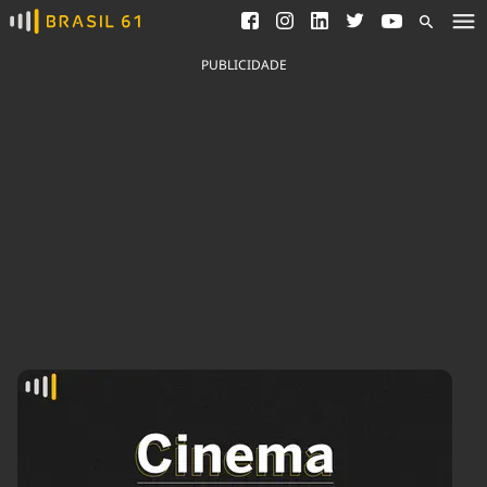
Ver todas as notícias
Saneamento
Podcasts
Indicadores
PUBLICIDADE
Área do comunicador
Bioinsumos
Publicidade Legal
Blog
Brasil Mineral
Fique por dentro do
Congresso Nacional e
Quem somos
nossos líderes.
Expediente
Acesse
Trabalhe no Brasil 61
Contato
Agronegócios
Comportamento
Meio Ambiente
Brasil
Cultura
Podcast
Brasil Mineral
Economia
Política
Ciência &
Educação
Saúde