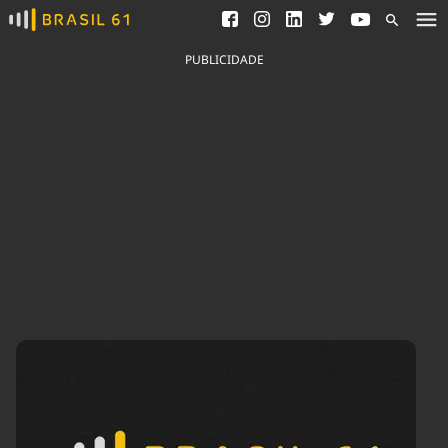
Ver todas as notícias
Saneamento
Podcasts
Indicadores
PUBLICIDADE
Área do comunicador
Bioinsumos
Publicidade Legal
Blog
Brasil Mineral
Fique por dentro do
Congresso Nacional e
Quem somos
nossos líderes.
Expediente
Acesse
Trabalhe no Brasil 61
Contato
Agronegócios
Comportamento
Meio Ambiente
Brasil
Cultura
Podcast
Brasil Mineral
Economia
Política
Ciência &
Educação
Saúde