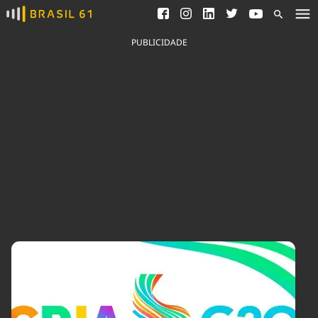
Ver todas as notícias
Saneamento
Podcasts
Indicadores
PUBLICIDADE
Área do comunicador
Bioinsumos
Publicidade Legal
Blog
Brasil Mineral
Fique por dentro do
Congresso Nacional e
Quem somos
nossos líderes.
Expediente
Acesse
Trabalhe no Brasil 61
Contato
Agronegócios
Comportamento
Meio Ambiente
Brasil
Cultura
Podcast
Brasil Mineral
Economia
Política
Ciência &
Educação
Saúde