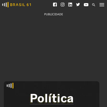
Ver todas as notícias
Saneamento
Podcasts
Indicadores
PUBLICIDADE
Área do comunicador
Bioinsumos
Publicidade Legal
Blog
Brasil Mineral
Fique por dentro do
Congresso Nacional e
Quem somos
nossos líderes.
Expediente
Acesse
Trabalhe no Brasil 61
Contato
Agronegócios
Comportamento
Meio Ambiente
Brasil
Cultura
Podcast
Brasil Mineral
Economia
Política
Ciência &
Educação
Saúde