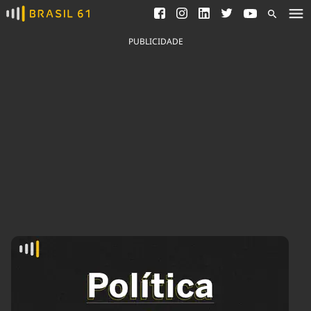
Ver todas as notícias
Saneamento
Podcasts
Indicadores
PUBLICIDADE
Área do comunicador
Bioinsumos
Publicidade Legal
Blog
Brasil Mineral
Fique por dentro do
Congresso Nacional e
Quem somos
nossos líderes.
Expediente
Acesse
Trabalhe no Brasil 61
Contato
Agronegócios
Comportamento
Meio Ambiente
Brasil
Cultura
Podcast
Brasil Mineral
Economia
Política
Ciência &
Educação
Saúde