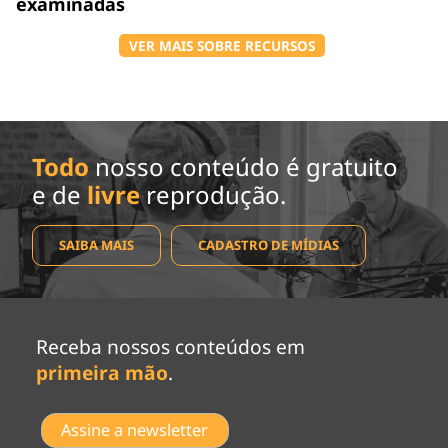
examinadas
VER MAIS SOBRE RECURSOS
Todo
nosso conteúdo é gratuito
e de
livre
reprodução.
SAIBA MAIS
CADASTRO DE MÍDIAS
Receba nossos conteúdos em
primeira mão
.
Assine a newsletter