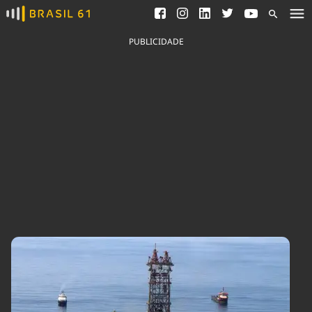
Ver todas as notícias
Saneamento
Podcasts
Indicadores
PUBLICIDADE
Área do comunicador
Bioinsumos
Publicidade Legal
Blog
Brasil Mineral
Fique por dentro do
Congresso Nacional e
Quem somos
nossos líderes.
Expediente
Acesse
Trabalhe no Brasil 61
Contato
Agronegócios
Comportamento
Meio Ambiente
Brasil
Cultura
Podcast
Brasil Mineral
Economia
Política
Ciência &
Educação
Saúde