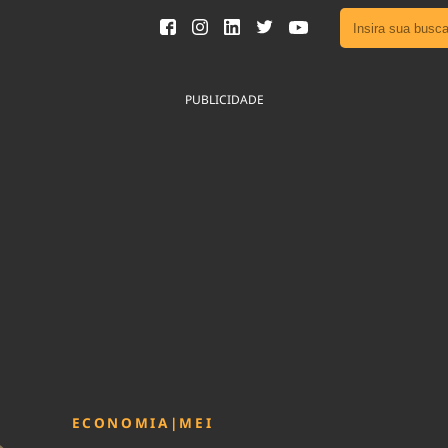
Ver toda
Podcast
PUBLICIDADE
Área do
Publicid
Fique por 
Congresso 
nossos líde
Acesse
ECONOMIA
|
MEI