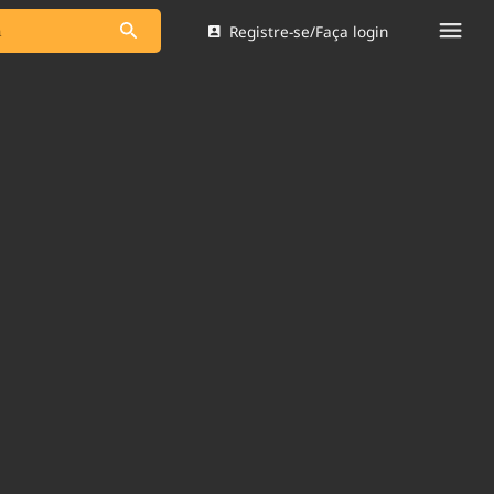
Registre-se/Faça login
s as notícias
Saneamento
s
Indicadores
 comunicador
Bioinsumos
ade Legal
Blog
Brasil Mineral
Quem somos
dentro do
Nacional e
Expediente
res.
Trabalhe no Brasil 61
Contato