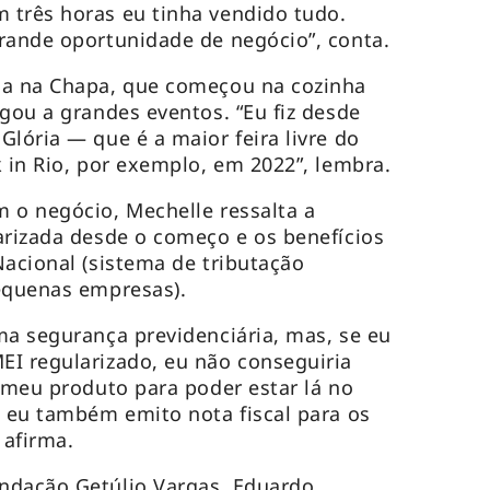
 três horas eu tinha vendido tudo.
rande oportunidade de negócio”, conta.
sa na Chapa, que começou na cozinha
egou a grandes eventos. “Eu fiz desde
Glória — que é a maior feira livre do
k in Rio, por exemplo, em 2022”, lembra.
 o negócio, Mechelle ressalta a
arizada desde o começo e os benefícios
Nacional (sistema de tributação
equenas empresas).
ma segurança previdenciária, mas, se eu
I regularizado, eu não conseguiria
o meu produto para poder estar lá no
E eu também emito nota fiscal para os
 afirma.
ndação Getúlio Vargas, Eduardo