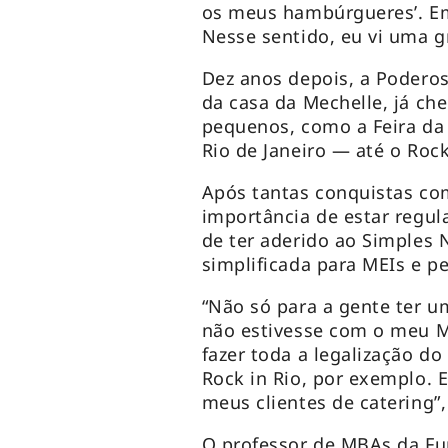
os meus hambúrgueres’. Em
Nesse sentido, eu vi uma g
Dez anos depois, a Podero
da casa da Mechelle, já ch
pequenos, como a Feira da 
Rio de Janeiro — até o Roc
Após tantas conquistas com
importância de estar regul
de ter aderido ao Simples 
simplificada para MEIs e p
“Não só para a gente ter u
não estivesse com o meu ME
fazer toda a legalização d
Rock in Rio, por exemplo. 
meus clientes de catering”,
O professor de MBAs da Fu