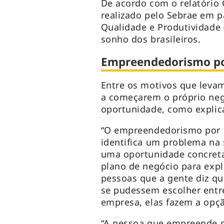
De acordo com o relatório 
realizado pelo Sebrae em pa
Qualidade e Produtividade 
sonho dos brasileiros.
Empreendedorismo po
Entre os motivos que leva
a começarem o próprio neg
oportunidade, como explica
“O empreendedorismo por 
identifica um problema na s
uma oportunidade concreta
plano de negócio para expl
pessoas que a gente diz q
se pudessem escolher entr
empresa, elas fazem a opç
“A pessoa que empreende p