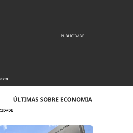
ios
Cultura
Podcast
Economia
Política
ral
Educação
Saúde
Tecnologia
Infraestrutura
Tempo
Internacional
PUBLICIDADE
mento
Meio Ambiente
texto
ÚLTIMAS SOBRE ECONOMIA
ICIDADE