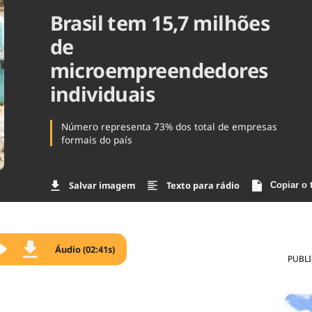
Brasil tem 15,7 milhões
Agronegóc
Brasil
de
Brasil Mine
Ciência & 
microempreendedores
Cinema
individuais
Comporta
Número representa 73% dos total de empresas
formais do país
Salvar imagem
Texto para rádio
Copiar o 
Áudio (02:41s)
PUBL