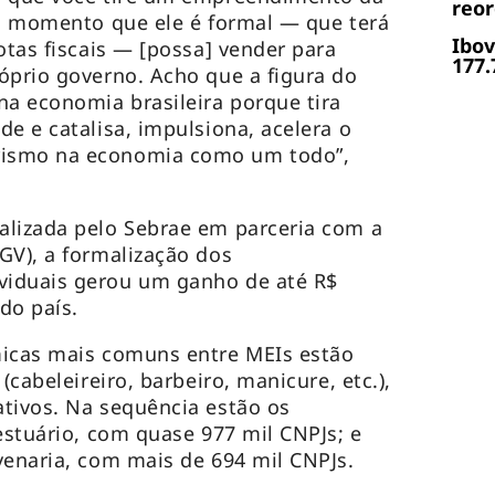
reor
do momento que ele é formal — que terá
Ibov
otas fiscais — [possa] vender para
177.
óprio governo. Acho que a figura do
na economia brasileira porque tira
e e catalisa, impulsiona, acelera o
ismo na economia como um todo”,
alizada pelo Sebrae em parceria com a
GV), a formalização dos
viduais gerou um ganho de até R$
do país.
micas mais comuns entre MEIs estão
(cabeleireiro, barbeiro, manicure, etc.),
tivos. Na sequência estão os
estuário, com quase 977 mil CNPJs; e
venaria, com mais de 694 mil CNPJs.