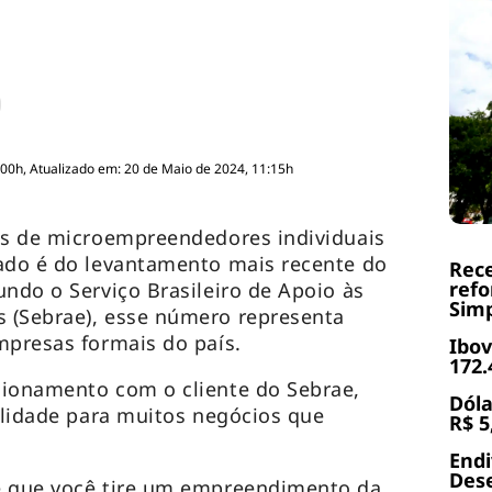
:00h, Atualizado em: 20 de Maio de 2024, 11:15h
es de microempreendedores individuais
dado é do levantamento mais recente do
Rece
refo
undo o Serviço Brasileiro de Apoio às
Simp
 (Sebrae), esse número representa
mpresas formais do país.
Ibov
172.
cionamento com o cliente do Sebrae,
Dóla
bilidade para muitos negócios que
R$ 5
.
End
Dese
e que você tire um empreendimento da