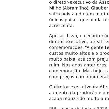
o diretor-executivo da Ass
Milho (Abramilho), Glauber 
safra pois ainda tem muita
únicos países que ainda te
acrescenta.
Apesar disso, o cenário nã
diretor-executivo, o real c
comemorações. “A gente t
custos muito altos e o pr
muito baixa, até com pre
ruim. Nos anos anteriores
comemoração. Mas hoje, ta
com preços não remunerat
O diretor-executivo da Ab
aumento da produção e das
acaba reduzindo muito a m
PIB: apesar de fechar 2023