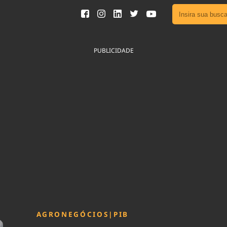
Ver toda
Podcast
PUBLICIDADE
Área do
Publicid
Fique por 
Congresso 
nossos líde
Acesse
AGRONEGÓCIOS
|
PIB