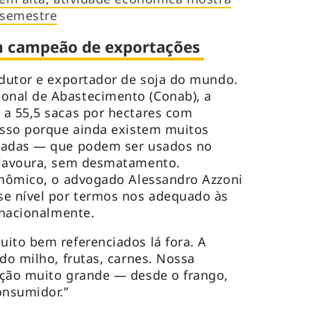
 semestre
um campeão de exportações
odutor e exportador de soja do mundo.
nal de Abastecimento (Conab), a
 a 55,5 sacas por hectares com
Isso porque ainda existem muitos
adadas — que podem ser usados no
 lavoura, sem desmatamento.
onômico, o advogado Alessandro Azzoni
se nível por termos nos adequado às
ernacionalmente.
ito bem referenciados lá fora. A
do milho, frutas, carnes. Nossa
ação muito grande — desde o frango,
consumidor.”