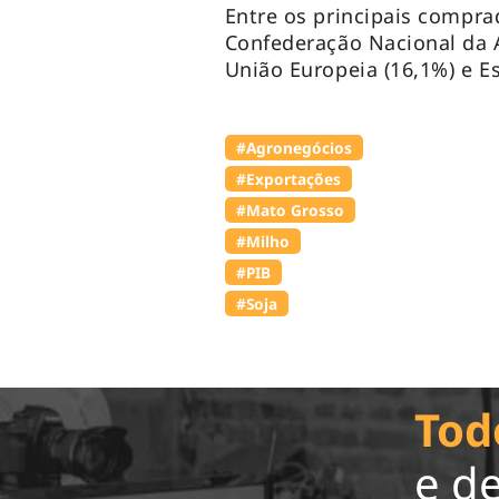
Entre os principais compra
Confederação Nacional da A
União Europeia (16,1%) e E
#Agronegócios
#Exportações
#Mato Grosso
#Milho
#PIB
#Soja
Tod
e d