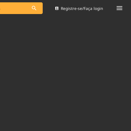
Registre-se/Faça login
s as notícias
Saneamento
s
Indicadores
 comunicador
Bioinsumos
ade Legal
Blog
Brasil Mineral
Quem somos
dentro do
Nacional e
Expediente
res.
Trabalhe no Brasil 61
Contato