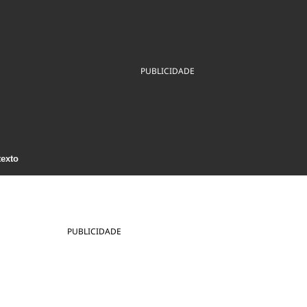
ios
Cultura
Podcast
Economia
Política
ral
Educação
Saúde
Tecnologia
Infraestrutura
Tempo
PUBLICIDADE
Internacional
mento
Meio Ambiente
texto
PUBLICIDADE