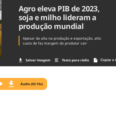
Agro eleva PIB de 2023,
Agronegóc
Brasil
soja e milho lideram a
Brasil Mine
Ciência & 
produção mundial
Cinema
Comporta
Apesar da alta na produção e exportação, alto
custo de faz margem do produtor cair
Salvar imagem
Texto para rádio
Copiar o 
Áudio (03:15s)