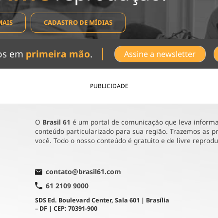
MAIS
CADASTRO DE MÍDIAS
dos em
primeira mão
.
Assine a newsletter
PUBLICIDADE
O
Brasil 61
é um portal de comunicação que leva informaç
conteúdo particularizado para sua região. Trazemos as pr
você. Todo o nosso conteúdo é gratuito e de livre reprod
contato@brasil61.com
61 2109 9000
SDS Ed. Boulevard Center, Sala 601 | Brasília
– DF | CEP: 70391-900