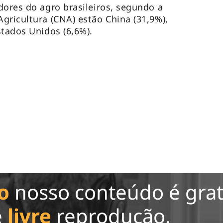
dores do agro brasileiros, segundo a
gricultura (CNA) estão China (31,9%),
stados Unidos (6,6%).
o
nosso conteúdo é grat
e
livre
reprodução.