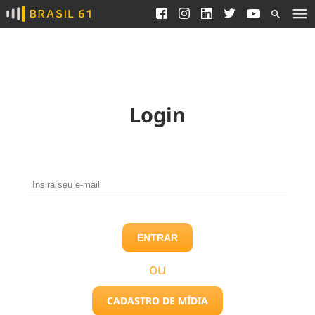
Ver todas as notícias
Saneamento
Podcasts
Indicadores
Área do comunicador
Bioinsumos
Publicidade Legal
Blog
Login
Brasil Mineral
Fique por dentro do
Congresso Nacional e
Quem somos
nossos líderes.
Expediente
Acesse
Trabalhe no Brasil 61
Contato
ENTRAR
Agronegócios
Comportamento
Meio Ambiente
ou
Brasil
Cultura
Podcast
Brasil Mineral
Economia
Política
CADASTRO DE MÍDIA
Ciência &
Educação
Saúde