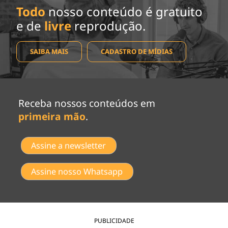
Todo
nosso conteúdo é gratuito
e de
livre
reprodução.
SAIBA MAIS
CADASTRO DE MÍDIAS
Receba nossos conteúdos em
primeira mão
.
Assine a newsletter
Assine nosso Whatsapp
PUBLICIDADE