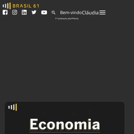
Ver todas as notícias
Saneamento
Cláudia
Bem-vindo
Podcasts
Indicadores
PUBLICIDADE
Área do comunicador
Bioinsumos
Publicidade Legal
Blog
Sair da plataforma
Brasil Mineral
Quem somos
Fique por dentro do
Congresso Nacional e
Expediente
nossos líderes.
Trabalhe no Brasil 61
Acesse
Contato
Agronegócios
Comportamento
Meio Ambiente
Brasil
Cultura
Podcast
Brasil Mineral
Economia
Política
Ciência &
Educação
Saúde