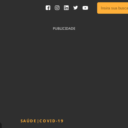
Ver toda
Podcast
PUBLICIDADE
Área do
Publicid
Fique por 
Congresso 
nossos líde
Acesse
SAÚDE
|
COVID-19