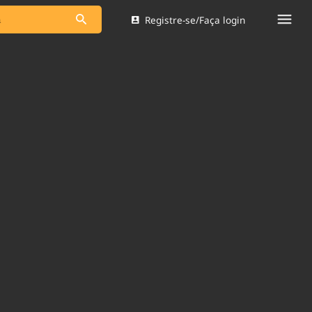
Registre-se/Faça login
s as notícias
Saneamento
s
Indicadores
 comunicador
Bioinsumos
ade Legal
Blog
Brasil Mineral
Quem somos
dentro do
Nacional e
Expediente
res.
Trabalhe no Brasil 61
Contato