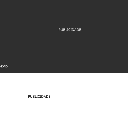
ios
Cultura
Podcast
Economia
Política
ral
Educação
Saúde
Tecnologia
Infraestrutura
Tempo
PUBLICIDADE
Internacional
mento
Meio Ambiente
texto
PUBLICIDADE