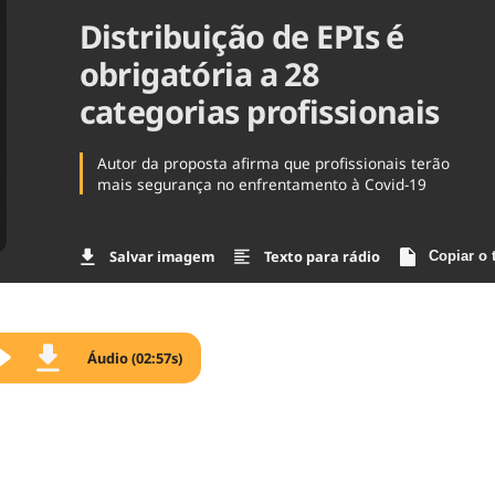
Distribuição de EPIs é
Agronegóc
Brasil
obrigatória a 28
Brasil Mine
Ciência & 
categorias profissionais
Cinema
Comporta
Autor da proposta afirma que profissionais terão
mais segurança no enfrentamento à Covid-19
Salvar imagem
Texto para rádio
Copiar o 
Áudio (02:57s)