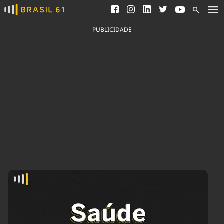
Ver todas as notícias
Saneamento
Podcasts
Indicadores
PUBLICIDADE
Área do comunicador
Bioinsumos
Publicidade Legal
Blog
Brasil Mineral
Fique por dentro do
Congresso Nacional e
Quem somos
nossos líderes.
Expediente
Acesse
Trabalhe no Brasil 61
Contato
Agronegócios
Comportamento
Meio Ambiente
Brasil
Cultura
Podcast
Brasil Mineral
Economia
Política
Ciência &
Educação
Saúde