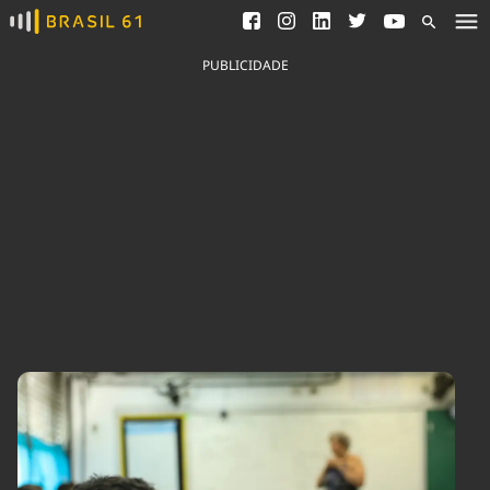
Ver todas as notícias
Saneamento
Podcasts
Indicadores
PUBLICIDADE
Área do comunicador
Bioinsumos
Publicidade Legal
Blog
Brasil Mineral
Fique por dentro do
Congresso Nacional e
Quem somos
nossos líderes.
Expediente
Acesse
Trabalhe no Brasil 61
Contato
Agronegócios
Comportamento
Meio Ambiente
Brasil
Cultura
Podcast
Brasil Mineral
Economia
Política
Ciência &
Educação
Saúde