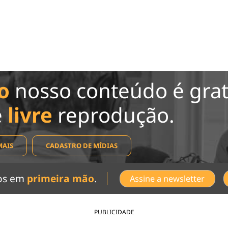
o
nosso conteúdo é grat
e
livre
reprodução.
MAIS
CADASTRO DE MÍDIAS
dos em
primeira mão
.
Assine a newsletter
PUBLICIDADE