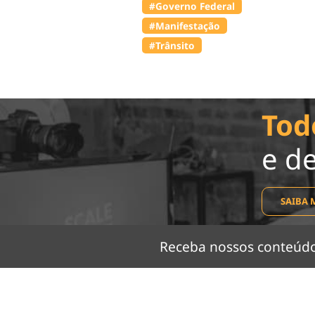
#Governo Federal
#Manifestação
#Trânsito
Tod
e d
SAIBA 
Receba nossos conteú