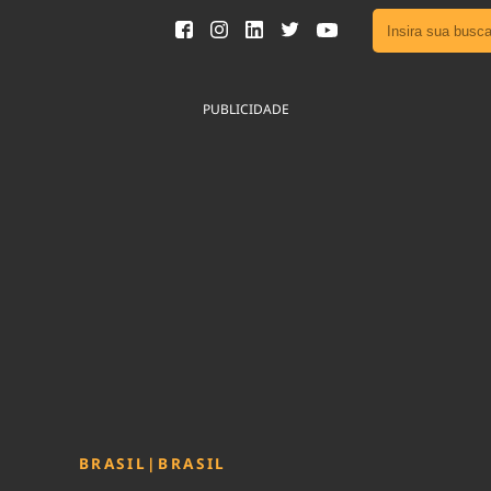
Ver toda
Podcast
PUBLICIDADE
Área do
Publicid
Fique por 
Congresso 
nossos líde
Acesse
BRASIL
|
BRASIL