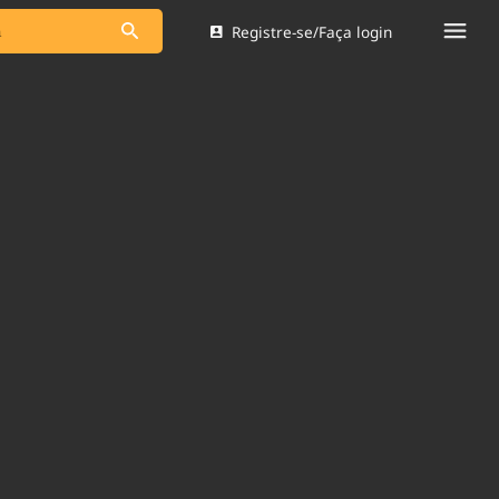
Registre-se/Faça login
s as notícias
Saneamento
s
Indicadores
 comunicador
Bioinsumos
ade Legal
Blog
Brasil Mineral
Quem somos
dentro do
Nacional e
Expediente
res.
Trabalhe no Brasil 61
Contato