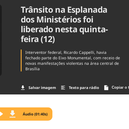
Trânsito na Esplanada
Agronegóc
Brasil
dos Ministérios foi
Brasil Mine
Ciência & 
liberado nesta quinta-
Cinema
feira (12)
Comporta
Interventor federal, Ricardo Cappelli, havia
fechado parte do Eixo Monumental, com receio de
novas manifestações violentas na área central de
Brasília
Salvar imagem
Texto para rádio
Copiar o 
Áudio (01:40s)