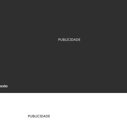
ios
Cultura
Podcast
Economia
Política
ral
Educação
Saúde
Tecnologia
Infraestrutura
Tempo
Internacional
mento
Meio Ambiente
PUBLICIDADE
texto
PUBLICIDADE