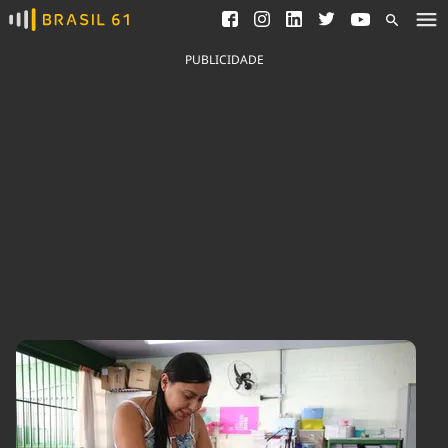
Ver todas as notícias
Saneamento
Podcasts
Indicadores
PUBLICIDADE
Área do comunicador
Bioinsumos
Publicidade Legal
Blog
Brasil Mineral
Fique por dentro do
Congresso Nacional e
Quem somos
nossos líderes.
Expediente
Acesse
Trabalhe no Brasil 61
Contato
Agronegócios
Comportamento
Meio Ambiente
Brasil
Cultura
Podcast
Brasil Mineral
Economia
Política
Ciência &
Educação
Saúde