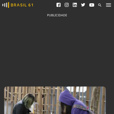
Ver todas as notícias
Saneamento
Podcasts
Indicadores
PUBLICIDADE
Área do comunicador
Bioinsumos
Publicidade Legal
Blog
Brasil Mineral
Fique por dentro do
Congresso Nacional e
Quem somos
nossos líderes.
Expediente
Acesse
Trabalhe no Brasil 61
Contato
Agronegócios
Comportamento
Meio Ambiente
Brasil
Cultura
Podcast
Brasil Mineral
Economia
Política
Ciência &
Educação
Saúde