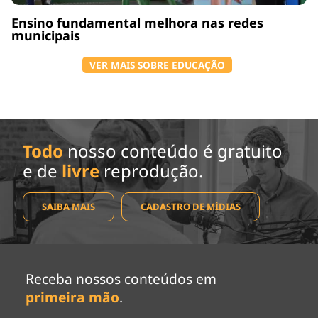
Ensino fundamental melhora nas redes
municipais
VER MAIS SOBRE EDUCAÇÃO
Todo
nosso conteúdo é gratuito
e de
livre
reprodução.
SAIBA MAIS
CADASTRO DE MÍDIAS
Receba nossos conteúdos em
primeira mão
.