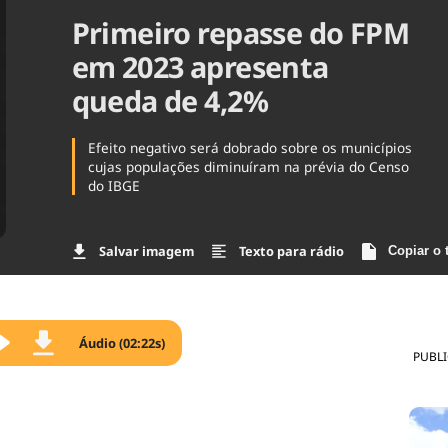
Primeiro repasse do FPM
Agronegóc
Brasil
em 2023 apresenta
Brasil Mine
Ciência & 
queda de 4,2%
Cinema
Comporta
Efeito negativo será dobrado sobre os municípios
cujas populações diminuíram na prévia do Censo
do IBGE
Salvar imagem
Texto para rádio
Copiar o 
Áudio (02:22s)
PUBL