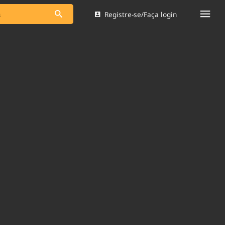
Registre-se/Faça login
s as notícias
Saneamento
s
Indicadores
 comunicador
Bioinsumos
ade Legal
Blog
Brasil Mineral
Quem somos
dentro do
Nacional e
Expediente
res.
Trabalhe no Brasil 61
Contato