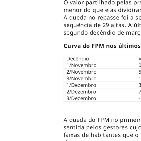
O valor partilhado pelas pr
menor do que elas dividir
A queda no repasse foi a 
sequência de 29 altas. A úl
segundo decêndio de març
Curva do FPM nos últimos
Decêndio
V
1/Novembro
0
2/Novembro
5
3/Novembro
1
1/Dezembro
3
2/Dezembro
7
3/Dezembro
-
A queda do FPM no primeir
sentida pelos gestores cuj
faixas de habitantes que o