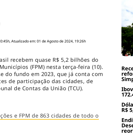
20:45h, Atualizado em: 01 de Agosto de 2024, 19:26h
rasil recebem quase R$ 5,2 bilhões do
unicípios (FPM) nesta terça-feira (10).
Rece
refo
se do fundo em 2023, que já conta com
Simp
tes de participação das cidades, de
bunal de Contas da União (TCU).
Ibov
172.
Dóla
R$ 5
ções e FPM de 863 cidades de todo o
End
Dese
reor