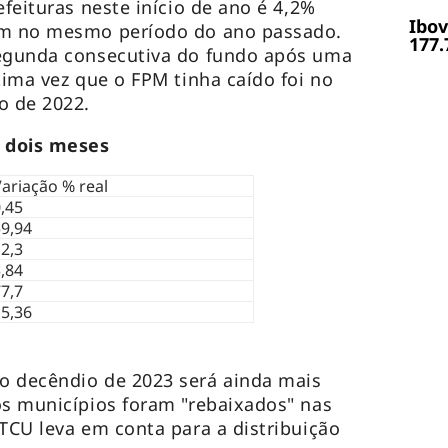
efeituras neste início de ano é 4,2%
Ibov
am no mesmo período do ano passado.
177.
segunda consecutiva do fundo após uma
tima vez que o FPM tinha caído foi no
o de 2022.
 dois meses
ariação % real
,45
9,94
2,3
,84
7,7
 5,36
o decêndio de 2023 será ainda mais
os municípios foram "rebaixados" nas
 TCU leva em conta para a distribuição