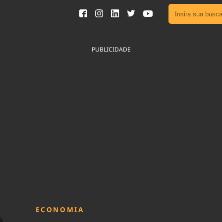
Ver toda
Podcast
PUBLICIDADE
Área do
Publicid
Fique por 
Congresso 
nossos líde
Acesse
ECONOMIA