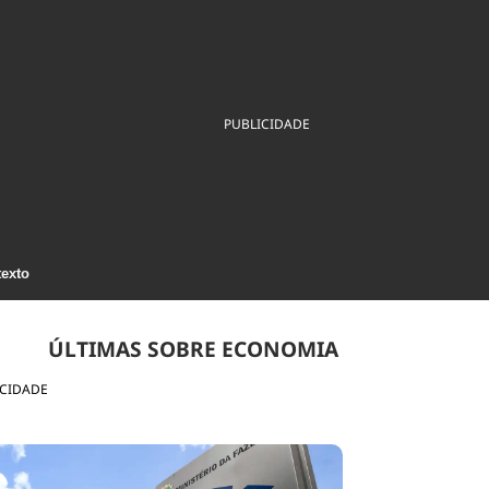
ios
Cultura
Podcast
Economia
Política
ral
Educação
Saúde
Tecnologia
Infraestrutura
Tempo
Internacional
PUBLICIDADE
mento
Meio Ambiente
texto
ÚLTIMAS SOBRE ECONOMIA
ICIDADE