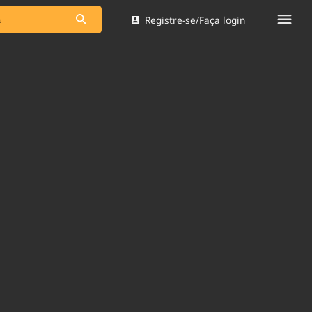
Registre-se/Faça login
s as notícias
Saneamento
s
Indicadores
 comunicador
Bioinsumos
ade Legal
Blog
Brasil Mineral
Quem somos
dentro do
Nacional e
Expediente
res.
Trabalhe no Brasil 61
Contato