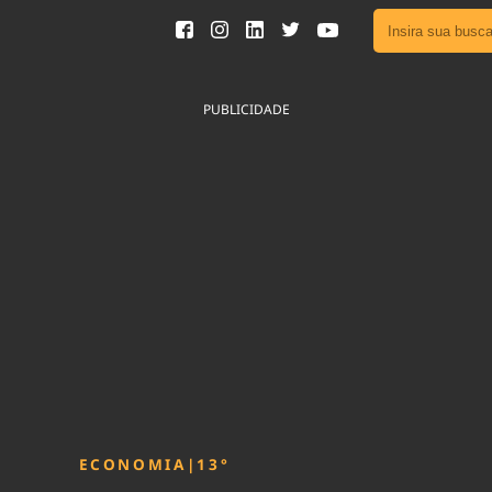
Ver toda
Podcast
PUBLICIDADE
Área do
Publicid
Fique por 
Congresso 
nossos líde
Acesse
ECONOMIA
|
13°