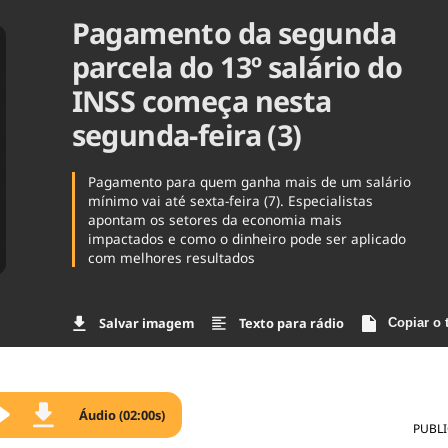
Pagamento da segunda
Agronegóc
Brasil
parcela do 13º salário do
Brasil Mine
Ciência & 
INSS começa nesta
Cinema
segunda-feira (3)
Comporta
Pagamento para quem ganha mais de um salário
mínimo vai até sexta-feira (7). Especialistas
apontam os setores da economia mais
impactados e como o dinheiro pode ser aplicado
com melhores resultados
Salvar imagem
Texto para rádio
Copiar o 
Áudio (02:00s)
PUBL