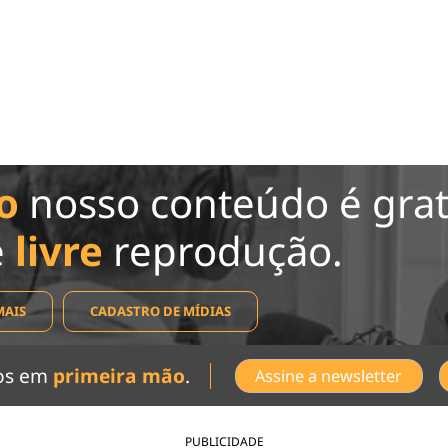
o
nosso conteúdo é grat
e
livre
reprodução.
MAIS
CADASTRO DE MÍDIAS
dos em
primeira mão
.
Assine a newsletter
PUBLICIDADE