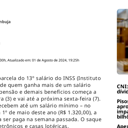
mbuja
:30h, Atualizado em: 01 de Agosto de 2024, 19:25h
cela do 13º salário do INSS (Instituto
) de quem ganha mais de um salário
CNI:
dívi
pensão e demais benefícios começa a
a (3) e vai até a próxima sexta-feira (7).
Piso
recebem até um salário mínimo – no
apr
impa
 1º de maio deste ano (R$ 1.320,00), a
bilh
a ser paga na semana passada. O saque
etrônicos e casas lotéricas.
Apex