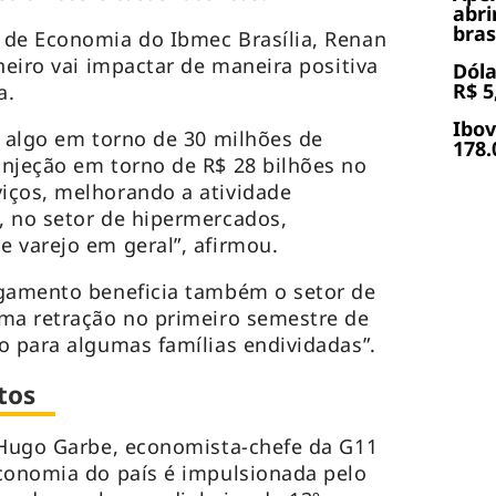
abri
bras
 de Economia do Ibmec Brasília, Renan
heiro vai impactar de maneira positiva
Dóla
R$ 5
a.
Ibov
r algo em torno de 30 milhões de
178.
njeção em torno de R$ 28 bilhões no
iços, melhorando a atividade
, no setor de hipermercados,
e varejo em geral”, afirmou.
agamento beneficia também o setor de
uma retração no primeiro semestre de
o para algumas famílias endividadas”.
entos
 Hugo Garbe, economista-chefe da G11
conomia do país é impulsionada pelo