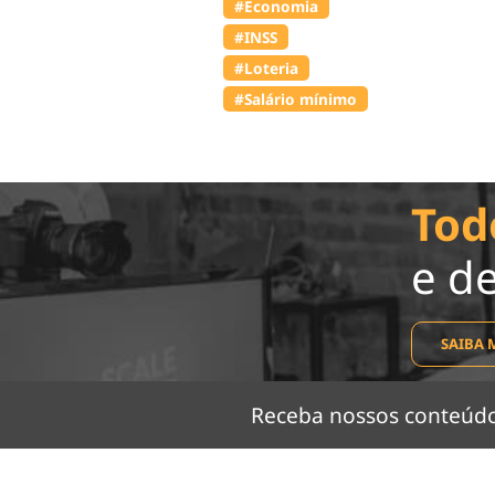
#Economia
#INSS
#Loteria
#Salário mínimo
Tod
e d
SAIBA 
Receba nossos conteú