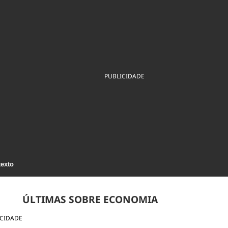
ios
Cultura
Podcast
Economia
Política
ral
Educação
Saúde
Tecnologia
Infraestrutura
Tempo
Internacional
mento
Meio Ambiente
PUBLICIDADE
texto
ÚLTIMAS SOBRE ECONOMIA
ICIDADE