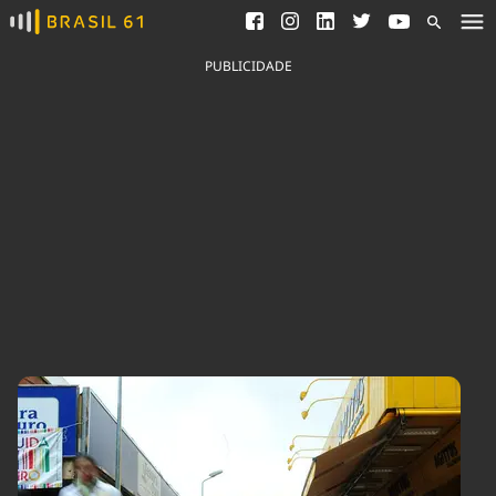
Ver todas as notícias
Saneamento
Podcasts
Indicadores
PUBLICIDADE
Área do comunicador
Bioinsumos
Publicidade Legal
Blog
Brasil Mineral
Fique por dentro do
Congresso Nacional e
Quem somos
nossos líderes.
Expediente
Acesse
Trabalhe no Brasil 61
Contato
Agronegócios
Comportamento
Meio Ambiente
Brasil
Cultura
Podcast
Brasil Mineral
Economia
Política
Ciência &
Educação
Saúde