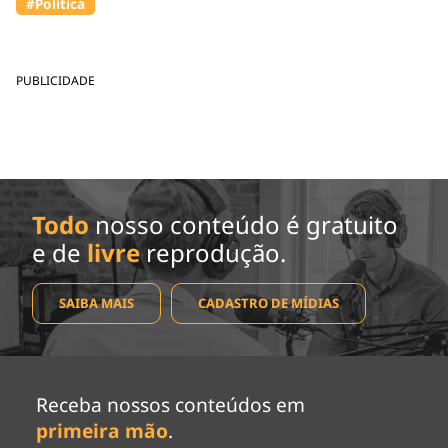
#Política
PUBLICIDADE
Todo
nosso conteúdo é gratuito
e de
livre
reprodução.
SAIBA MAIS
CADASTRO DE MÍDIAS
Receba nossos conteúdos em
primeira mão
.