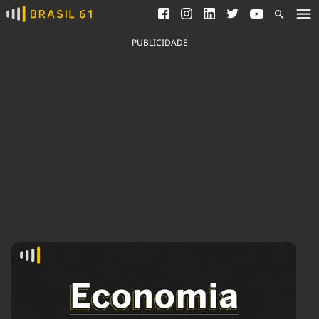
Ver todas as notícias
Saneamento
Podcasts
Indicadores
PUBLICIDADE
Área do comunicador
Bioinsumos
Publicidade Legal
Blog
Brasil Mineral
Fique por dentro do
Congresso Nacional e
Quem somos
nossos líderes.
Expediente
Acesse
Trabalhe no Brasil 61
Contato
Agronegócios
Comportamento
Meio Ambiente
Brasil
Cultura
Podcast
Brasil Mineral
Economia
Política
Ciência &
Educação
Saúde