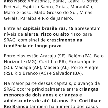
alto risco
: Amazonas, Bahia, Ceará, Distrito
Federal, Espírito Santo, Goiás, Maranhão,
Mato Grosso, Mato Grosso do Sul, Minas
Gerais, Paraíba e Rio de Janeiro.
Entre as
capitais brasileiras, 15
apresentam
níveis de
alerta, risco ou alto
risco para
SRAG, com sinal de
crescimento na
tendência de longo prazo
.
Entre elas estão Aracaju (SE), Belém (PA), Belo
Horizonte (MG), Curitiba (PR), Florianópolis
(SC), Macapá (AP), Maceió (AL), Porto Alegre
(RS), Rio Branco (AC) e Salvador (BA).
Na maior parte dessas capitais, o avanço da
SRAG ocorre principalmente entre
crianças
menores de dois anos e crianças e
adolescentes de até 14 anos
. Em
Curitiba e
Rio Branco
também há aumento dos casos