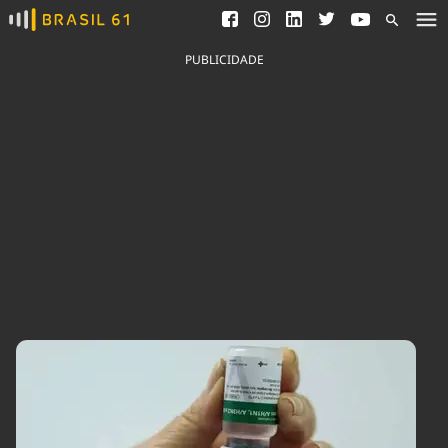
Ver todas as notícias
Saneamento
Podcasts
Indicadores
PUBLICIDADE
Área do comunicador
Bioinsumos
Publicidade Legal
Blog
Brasil Mineral
Fique por dentro do
Congresso Nacional e
Quem somos
nossos líderes.
Expediente
Acesse
Trabalhe no Brasil 61
Contato
Agronegócios
Comportamento
Meio Ambiente
Brasil
Cultura
Podcast
Brasil Mineral
Economia
Política
Ciência &
Educação
Saúde