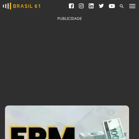
Ver todas as notícias
Saneamento
Podcasts
Indicadores
PUBLICIDADE
Área do comunicador
Bioinsumos
Publicidade Legal
Blog
Brasil Mineral
Fique por dentro do
Congresso Nacional e
Quem somos
nossos líderes.
Expediente
Acesse
Trabalhe no Brasil 61
Contato
Agronegócios
Comportamento
Meio Ambiente
Brasil
Cultura
Podcast
Brasil Mineral
Economia
Política
Ciência &
Educação
Saúde