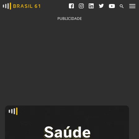
Ver todas as notícias
Saneamento
Podcasts
Indicadores
PUBLICIDADE
Área do comunicador
Bioinsumos
Publicidade Legal
Blog
Brasil Mineral
Fique por dentro do
Congresso Nacional e
Quem somos
nossos líderes.
Expediente
Acesse
Trabalhe no Brasil 61
Contato
Agronegócios
Comportamento
Meio Ambiente
Brasil
Cultura
Podcast
Brasil Mineral
Economia
Política
Ciência &
Educação
Saúde