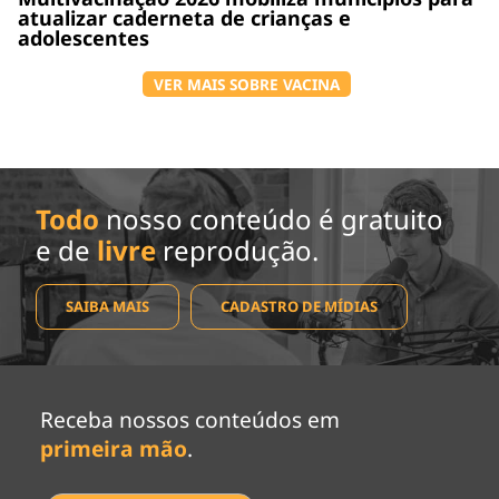
atualizar caderneta de crianças e
adolescentes
VER MAIS SOBRE VACINA
Todo
nosso conteúdo é gratuito
e de
livre
reprodução.
SAIBA MAIS
CADASTRO DE MÍDIAS
Receba nossos conteúdos em
primeira mão
.