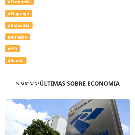
#Economia
#Emprego
#Indústria
#Inflação
#PIB
#Renda
ÚLTIMAS SOBRE ECONOMIA
PUBLICIDADE