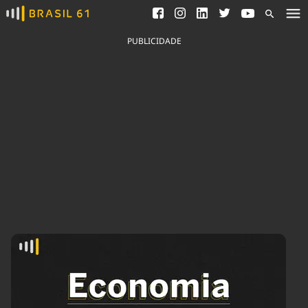
Ver todas as notícias
Saneamento
Podcasts
Indicadores
PUBLICIDADE
Área do comunicador
Bioinsumos
Publicidade Legal
Blog
Brasil Mineral
Fique por dentro do
Congresso Nacional e
Quem somos
nossos líderes.
Expediente
Acesse
Trabalhe no Brasil 61
Contato
Agronegócios
Comportamento
Meio Ambiente
Brasil
Cultura
Podcast
Brasil Mineral
Economia
Política
Ciência &
Educação
Saúde