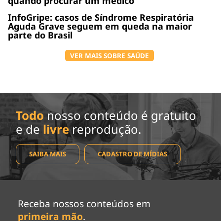
quando procurar um médico
InfoGripe: casos de Síndrome Respiratória
Aguda Grave seguem em queda na maior
parte do Brasil
VER MAIS SOBRE SAÚDE
Todo
nosso conteúdo é gratuito
e de
livre
reprodução.
SAIBA MAIS
CADASTRO DE MÍDIAS
Receba nossos conteúdos em
primeira mão
.