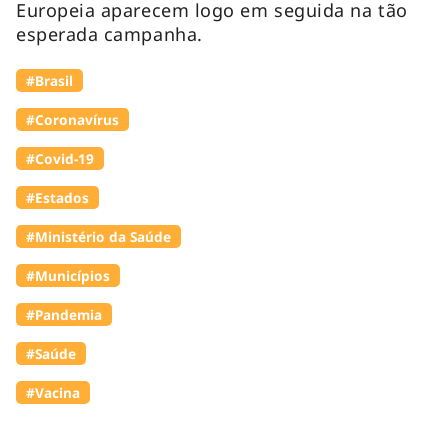
Europeia aparecem logo em seguida na tão
esperada campanha.
#Brasil
#Coronavírus
#Covid-19
#Estados
#Ministério da Saúde
#Municípios
#Pandemia
#Saúde
#Vacina