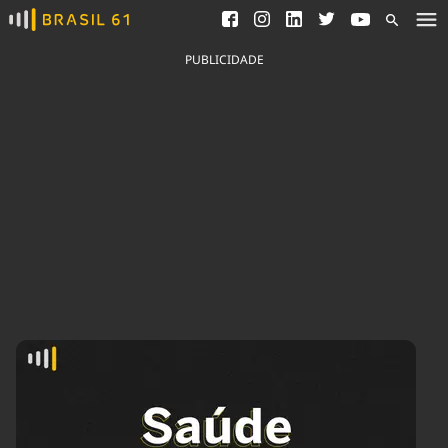
Ver todas as notícias
Saneamento
Podcasts
Indicadores
PUBLICIDADE
Área do comunicador
Bioinsumos
Publicidade Legal
Blog
Brasil Mineral
Fique por dentro do
Congresso Nacional e
Quem somos
nossos líderes.
Expediente
Acesse
Trabalhe no Brasil 61
Contato
Agronegócios
Comportamento
Meio Ambiente
Brasil
Cultura
Podcast
Brasil Mineral
Economia
Política
Ciência &
Educação
Saúde