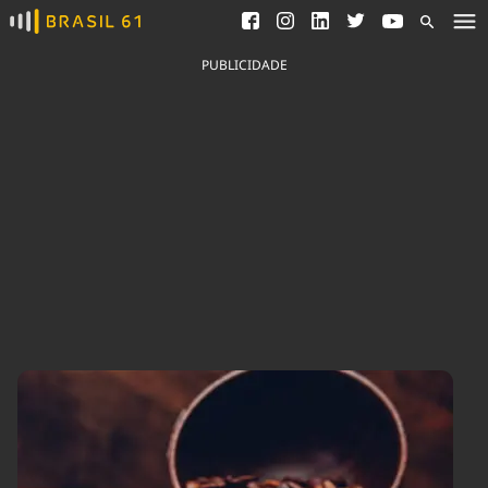
Ver todas as notícias
Saneamento
Podcasts
Indicadores
PUBLICIDADE
Área do comunicador
Bioinsumos
Publicidade Legal
Blog
Brasil Mineral
Fique por dentro do
Congresso Nacional e
Quem somos
nossos líderes.
Expediente
Acesse
Trabalhe no Brasil 61
Contato
Agronegócios
Comportamento
Meio Ambiente
Brasil
Cultura
Podcast
Brasil Mineral
Economia
Política
Ciência &
Educação
Saúde