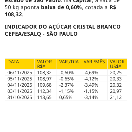
50 kg aponta
baixa de 0,60%
, cotada a
R$
108,32
.
INDICADOR DO AÇÚCAR CRISTAL BRANCO
CEPEA/ESALQ - SÃO PAULO
DATA
VALOR
VAR./DIA
VAR./MÊS
VALOR
R$*
US$*
06/11/2025
108,32
-0,60%
-4,69%
20,25
05/11/2025
108,97
-0,65%
-4,12%
20,33
04/11/2025
109,68
-2,37%
-3,49%
20,32
03/11/2025
112,34
-1,15%
-1,15%
20,97
31/10/2025
113,65
0,65%
-3,14%
21,12