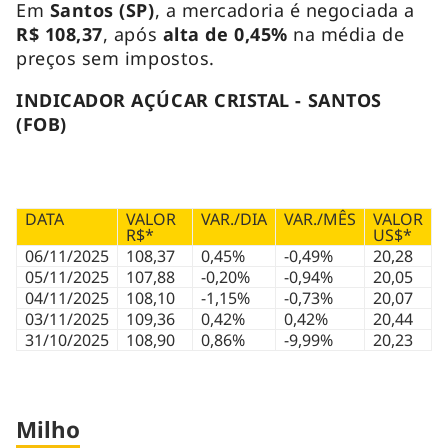
Em
Santos (SP)
, a mercadoria é negociada a
R$ 108,37
, após
alta de 0,45%
na média de
preços sem impostos.
INDICADOR AÇÚCAR CRISTAL - SANTOS
(FOB)
DATA
VALOR
VAR./DIA
VAR./MÊS
VALOR
R$*
US$*
06/11/2025
108,37
0,45%
-0,49%
20,28
05/11/2025
107,88
-0,20%
-0,94%
20,05
04/11/2025
108,10
-1,15%
-0,73%
20,07
03/11/2025
109,36
0,42%
0,42%
20,44
31/10/2025
108,90
0,86%
-9,99%
20,23
Milho