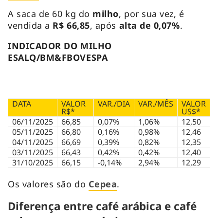
A saca de 60 kg do
milho
, por sua vez, é
vendida a
R$ 66,85
, após
alta de 0,07%
.
INDICADOR DO MILHO
ESALQ/BM&FBOVESPA
DATA
VALOR
VAR./DIA
VAR./MÊS
VALOR
R$*
US$*
06/11/2025
66,85
0,07%
1,06%
12,50
05/11/2025
66,80
0,16%
0,98%
12,46
04/11/2025
66,69
0,39%
0,82%
12,35
03/11/2025
66,43
0,42%
0,42%
12,40
31/10/2025
66,15
-0,14%
2,94%
12,29
Os valores são do
Cepea
.
Diferença entre café arábica e café