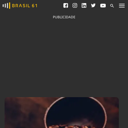
Ver todas as notícias
Saneamento
Podcasts
Indicadores
PUBLICIDADE
Área do comunicador
Bioinsumos
Publicidade Legal
Blog
Brasil Mineral
Fique por dentro do
Congresso Nacional e
Quem somos
nossos líderes.
Expediente
Acesse
Trabalhe no Brasil 61
Contato
Agronegócios
Comportamento
Meio Ambiente
Brasil
Cultura
Podcast
Brasil Mineral
Economia
Política
Ciência &
Educação
Saúde