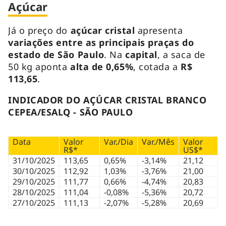
Açúcar
Já o preço do
açúcar cristal
apresenta
variações entre as principais praças do
estado de São Paulo
. Na
capital
, a saca de
50 kg aponta
alta de 0,65%
, cotada a
R$
113,65
.
INDICADOR DO AÇÚCAR CRISTAL BRANCO
CEPEA/ESALQ - SÃO PAULO
Data
Valor
Var./Dia
Var./Mês
Valor
R$*
US$*
31/10/2025
113,65
0,65%
-3,14%
21,12
30/10/2025
112,92
1,03%
-3,76%
21,00
29/10/2025
111,77
0,66%
-4,74%
20,83
28/10/2025
111,04
-0,08%
-5,36%
20,72
27/10/2025
111,13
-2,07%
-5,28%
20,69