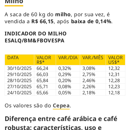
Milho
A saca de 60 kg do
milho
, por sua vez, é
vendida a
R$ 66,15
, após
baixa de 0,14
%
.
INDICADOR DO MILHO
ESALQ/BM&FBOVESPA
DATA
VALOR
VAR./DIA
VAR./MÊS
VALOR
R$*
US$*
30/10/2025
66,24
0,32%
3,08%
12,32
29/10/2025
66,03
0,29%
2,75%
12,31
28/10/2025
65,84
0,20%
2,46%
12,28
27/10/2025
65,71
0,08%
2,26%
12,23
24/10/2025
65,66
0,05%
2,18%
12,18
Os valores são do
Cepea
.
Diferença entre café arábica e café
robusta: características, uso e