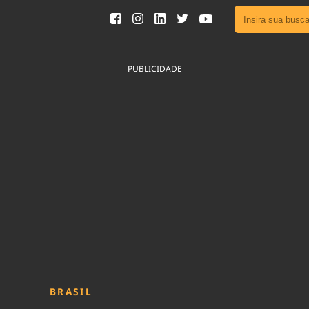
Ver toda
Podcast
PUBLICIDADE
Área do
Publicid
Fique por 
Congresso 
nossos líde
Acesse
BRASIL