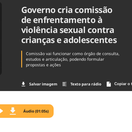
Governo cria comissão
Agronegóc
Brasil
de enfrentamento à
Brasil Mine
Ciência & 
violência sexual contra
Cinema
crianças e adolescentes
Comporta
Comissão vai funcionar como órgão de consulta,
estudos e articulação, podendo formular
propostas e ações
Salvar imagem
Texto para rádio
Copiar o 
Áudio (01:05s)