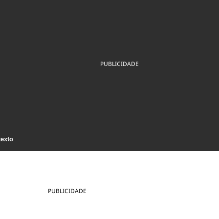
ios
Cultura
Podcast
Economia
Política
ral
Educação
Saúde
Tecnologia
Infraestrutura
Tempo
Internacional
mento
Meio Ambiente
PUBLICIDADE
texto
PUBLICIDADE