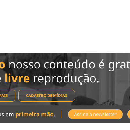
o
nosso conteúdo é grat
e
livre
reprodução.
MAIS
CADASTRO DE MÍDIAS
dos em
primeira mão
.
Assine a newsletter