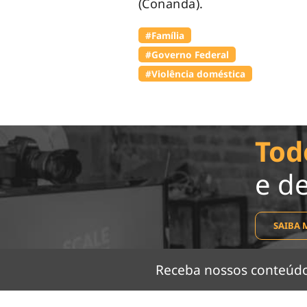
(Conanda).
#Família
#Governo Federal
#Violência doméstica
Tod
e d
SAIBA 
Receba nossos conteú