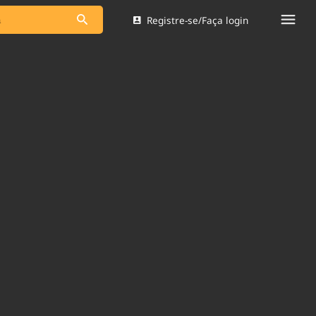
Registre-se/Faça login
s as notícias
Saneamento
s
Indicadores
 comunicador
Bioinsumos
ade Legal
Blog
Brasil Mineral
Quem somos
dentro do
Nacional e
Expediente
res.
Trabalhe no Brasil 61
Contato