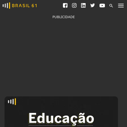
Ver todas as notícias
Saneamento
Podcasts
Indicadores
PUBLICIDADE
Área do comunicador
Bioinsumos
Publicidade Legal
Blog
Brasil Mineral
Fique por dentro do
Congresso Nacional e
Quem somos
nossos líderes.
Expediente
Acesse
Trabalhe no Brasil 61
Contato
Agronegócios
Comportamento
Meio Ambiente
Brasil
Cultura
Podcast
Brasil Mineral
Economia
Política
Ciência &
Educação
Saúde