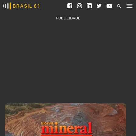
Ver todas as notícias
Saneamento
Podcasts
Indicadores
PUBLICIDADE
Área do comunicador
Bioinsumos
Publicidade Legal
Blog
Brasil Mineral
Fique por dentro do
Congresso Nacional e
Quem somos
nossos líderes.
Expediente
Acesse
Trabalhe no Brasil 61
Contato
Agronegócios
Comportamento
Meio Ambiente
Brasil
Cultura
Podcast
Brasil Mineral
Economia
Política
Ciência &
Educação
Saúde