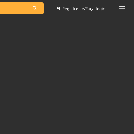
Registre-se/Faça login
s as notícias
Saneamento
s
Indicadores
 comunicador
Bioinsumos
ade Legal
Blog
Brasil Mineral
Quem somos
dentro do
Nacional e
Expediente
res.
Trabalhe no Brasil 61
Contato