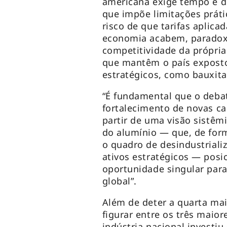
americana exige tempo e d
que impõe limitações práti
risco de que tarifas aplicad
economia acabem, paradoxa
competitividade da própri
que mantêm o país expost
estratégicos, como bauxita
“É fundamental que o debat
fortalecimento de novas ca
partir de uma visão sistêmic
do alumínio — que, de form
o quadro de desindustrial
ativos estratégicos — posi
oportunidade singular par
global”.
Além de deter a quarta ma
figurar entre os três maior
indústria nacional investiu