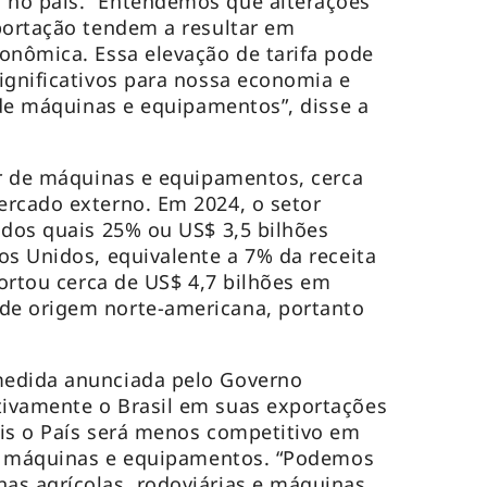
no país. “Entendemos que alterações
portação tendem a resultar em
onômica. Essa elevação de tarifa pode
ignificativos para nossa economia e
a de máquinas e equipamentos”, disse a
or de máquinas e equipamentos, cerca
ercado externo. Em 2024, o setor
 dos quais 25% ou US$ 3,5 bilhões
os Unidos, equivalente a 7% da receita
portou cerca de US$ 4,7 bilhões em
de origem norte-americana, portanto
medida anunciada pelo Governo
ivamente o Brasil em suas exportações
is o País será menos competitivo em
 de máquinas e equipamentos. “Podemos
as agrícolas, rodoviárias e máquinas