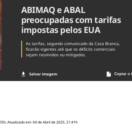
ABIMAQ e ABAL
Agronegóc
Brasil
preocupadas com tarifas
Brasil Mine
Ciência & 
impostas pelos EUA
Cinema
Comporta
As tarifas, segundo comunicado da Casa Branca,
ficarão vigentes até que os déficits comerciais
sejam resolvidos ou mitigados.
Salvar imagem
Copiar o 
05h, Atualizado em: 04 de Abril de 2025, 21:41h