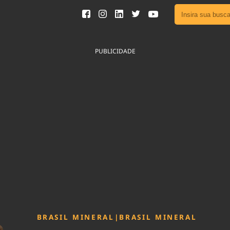
Ver toda
Podcast
PUBLICIDADE
Área do
Publicid
Fique por 
Congresso 
nossos líde
Acesse
BRASIL MINERAL
|
BRASIL MINERAL