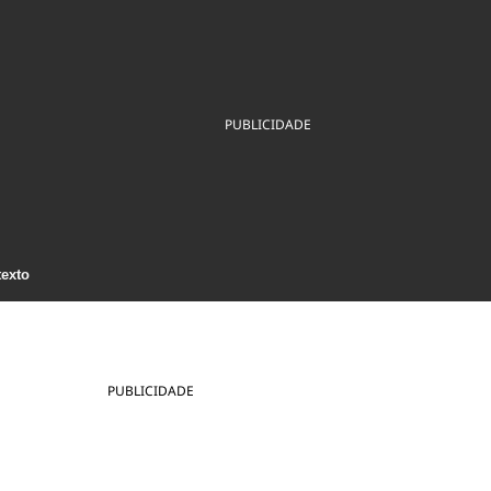
ios
Cultura
Podcast
Economia
Política
ral
Educação
Saúde
Tecnologia
Infraestrutura
Tempo
Internacional
PUBLICIDADE
mento
Meio Ambiente
texto
PUBLICIDADE