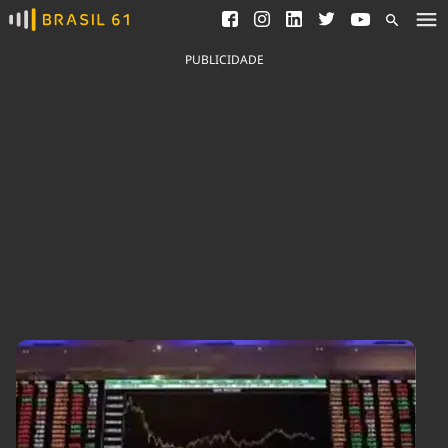
Ver todas as notícias
Saneamento
Podcasts
Indicadores
PUBLICIDADE
Área do comunicador
Bioinsumos
Publicidade Legal
Blog
Brasil Mineral
Fique por dentro do
Congresso Nacional e
Quem somos
nossos líderes.
Expediente
Acesse
Trabalhe no Brasil 61
Contato
Agronegócios
Comportamento
Meio Ambiente
Brasil
Cultura
Podcast
Brasil Mineral
Economia
Política
Ciência &
Educação
Saúde